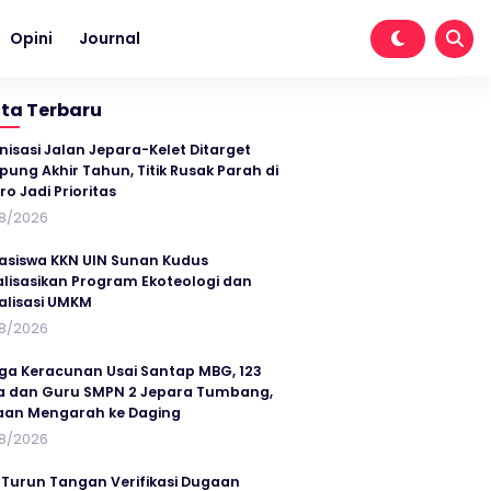
Opini
Journal
ita Terbaru
nisasi Jalan Jepara-Kelet Ditarget
ung Akhir Tahun, Titik Rusak Parah di
ro Jadi Prioritas
8/2026
siswa KKN UIN Sunan Kudus
alisasikan Program Ekoteologi dan
talisasi UMKM
8/2026
ga Keracunan Usai Santap MBG, 123
a dan Guru SMPN 2 Jepara Tumbang,
an Mengarah ke Daging
8/2026
 Turun Tangan Verifikasi Dugaan