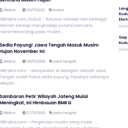
Lang
Melina
20/11/2023
kudus
Kudu
KlikFakta.com, KUDUS – Ratusan relawan dari berbagai
Ekot
elemen bersiap menghadapi potensi bencana
04/0
hidrometeorologi pada musim...
Siap
Kudu
Sedia Payung! Jawa Tengah Masuk Musim
04/0
Hujan November Ini
Melina
08/11/2023
jawa tengah
KlikFakta.com – Masyarakat di sebagian wilayah Jawa
Tengah sudah harus sedia payung. Pasalnya beberapa
wilayah...
Sambaran Petir Wilayah Jateng Mulai
Meningkat, Ini Himbauan BMKG
Melina
07/11/2023
jawa tengah
KlikFakta.com – Pergantian musim yang mulai