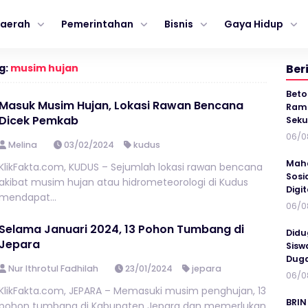
aerah
Pemerintahan
Bisnis
Gaya Hidup
g:
musim hujan
Ber
Beto
Masuk Musim Hujan, Lokasi Rawan Bencana
Ramp
Dicek Pemkab
Seku
06/0
Melina
03/02/2024
kudus
Maha
KlikFakta.com, KUDUS – Sejumlah lokasi rawan bencana
Sosi
akibat musim hujan atau hidrometeorologi di Kudus
Digi
mendapat...
06/0
Selama Januari 2024, 13 Pohon Tumbang di
Didu
Jepara
Sisw
Duga
Nur Ithrotul Fadhilah
23/01/2024
jepara
06/0
KlikFakta.com, JEPARA – Memasuki musim penghujan, 13
BRIN
pohon tumbang di Kabupaten Jepara dan memerlukan