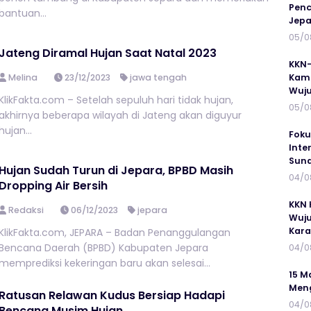
Penc
bantuan...
Jepa
05/0
Jateng Diramal Hujan Saat Natal 2023
KKN-
Melina
23/12/2023
jawa tengah
Kamp
Wuj
KlikFakta.com – Setelah sepuluh hari tidak hujan,
05/0
akhirnya beberapa wilayah di Jateng akan diguyur
hujan...
Foku
Inte
Suna
Hujan Sudah Turun di Jepara, BPBD Masih
04/0
Dropping Air Bersih
KKN 
Redaksi
06/12/2023
jepara
Wuju
Kar
KlikFakta.com, JEPARA – Badan Penanggulangan
Bencana Daerah (BPBD) Kabupaten Jepara
04/0
memprediksi kekeringan baru akan selesai...
15 M
Meng
Ratusan Relawan Kudus Bersiap Hadapi
04/0
Bencana Musim Hujan