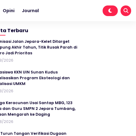
Opini
Journal
ita Terbaru
nisasi Jalan Jepara-Kelet Ditarget
ung Akhir Tahun, Titik Rusak Parah di
ro Jadi Prioritas
8/2026
siswa KKN UIN Sunan Kudus
alisasikan Program Ekoteologi dan
talisasi UMKM
8/2026
ga Keracunan Usai Santap MBG, 123
a dan Guru SMPN 2 Jepara Tumbang,
an Mengarah ke Daging
8/2026
 Turun Tangan Verifikasi Dugaan