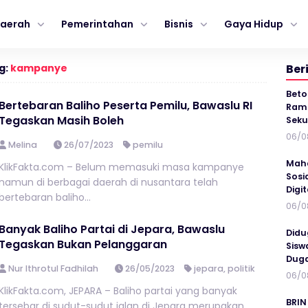
aerah
Pemerintahan
Bisnis
Gaya Hidup
g:
kampanye
Ber
Beto
Bertebaran Baliho Peserta Pemilu, Bawaslu RI
Ramp
Tegaskan Masih Boleh
Seku
06/0
Melina
26/07/2023
pemilu
Maha
KlikFakta.com – Belum memasuki masa kampanye
Sosi
namun di berbagai daerah di nusantara telah
Digi
bertebaran baliho...
06/0
Banyak Baliho Partai di Jepara, Bawaslu
Didu
Tegaskan Bukan Pelanggaran
Sisw
Duga
Nur Ithrotul Fadhilah
26/05/2023
jepara
,
politik
06/0
KlikFakta.com, JEPARA – Baliho partai yang banyak
BRIN
tersebar di sudut-sudut jalan di Jepara merupakan