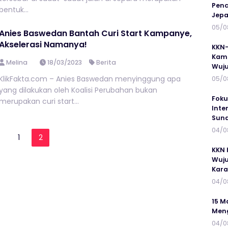
Penc
bentuk...
Jepa
05/0
Anies Baswedan Bantah Curi Start Kampanye,
Akselerasi Namanya!
KKN-
Kamp
Melina
18/03/2023
Berita
Wuj
KlikFakta.com – Anies Baswedan menyinggung apa
05/0
yang dilakukan oleh Koalisi Perubahan bukan
Foku
merupakan curi start...
Inte
Suna
04/0
1
2
KKN 
Wuju
Kar
04/0
15 M
Meng
04/0