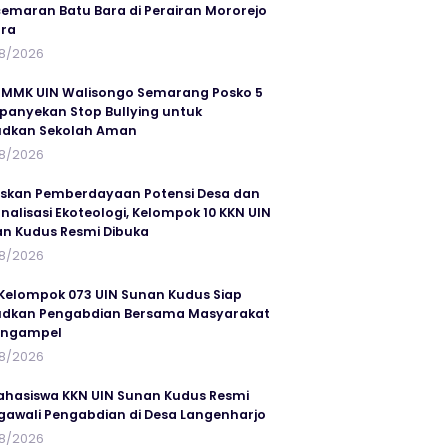
emaran Batu Bara di Perairan Mororejo
ra
8/2026
MMK UIN Walisongo Semarang Posko 5
anyekan Stop Bullying untuk
udkan Sekolah Aman
8/2026
skan Pemberdayaan Potensi Desa dan
rnalisasi Ekoteologi, Kelompok 10 KKN UIN
n Kudus Resmi Dibuka
8/2026
Kelompok 073 UIN Sunan Kudus Siap
dkan Pengabdian Bersama Masyarakat
angampel
8/2026
ahasiswa KKN UIN Sunan Kudus Resmi
awali Pengabdian di Desa Langenharjo
8/2026