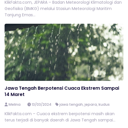
KlikFakta.com, JEPARA – Badan Meteorologi Klimatologi dan
Geofisika (BMKG) melalui Stasiun Meteorologi Maritim
Tanjung Emas...
Jawa Tengah Berpotensi Cuaca Ekstrem Sampai
14 Maret
Melina
13/03/2024
jawa tengah
,
jepara
,
kudus
KlikFakta.com – Cuaca ekstrem berpotensi masih akan
terus terjadi di banyak daerah di Jawa Tengah sampai...