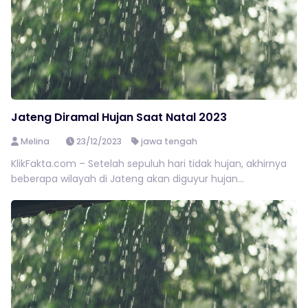
Jateng Diramal Hujan Saat Natal 2023
Melina
23/12/2023
jawa tengah
KlikFakta.com – Setelah sepuluh hari tidak hujan, akhirnya
beberapa wilayah di Jateng akan diguyur hujan...