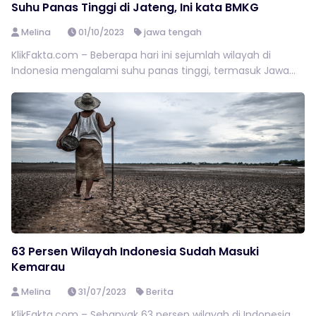
Suhu Panas Tinggi di Jateng, Ini kata BMKG
Melina
01/10/2023
jawa tengah
KlikFakta.com – Beberapa hari ini sejumlah wilayah di
Indonesia mengalami suhu panas tinggi, termasuk Jawa...
63 Persen Wilayah Indonesia Sudah Masuki
Kemarau
Melina
31/07/2023
Berita
KlikFakta.com – Sebanyak 63 persen wilayah di Indonesia