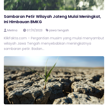
Sambaran Petir Wilayah Jateng Mulai Meningkat,
Ini Himbauan BMKG
Melina
07/11/2023
jawa tengah
KlikFakta.com – Pergantian musim yang mulai menyambut
wilayah Jawa Tengah menyebabkan meningkatnya
sambaran petir. Badan...