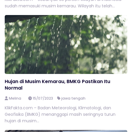
sudah memasuki musim kemarau. Wilayah itu telah...
Hujan di Musim Kemarau, BMKG Pastikan Itu
Normal
Melina
15/07/2023
jawa tengah
KlikFakta.com – Badan Meteorologi, Klimatologi, dan
Geofisika (BMKG) menanggapi masih seringnya turun
hujan di musim...