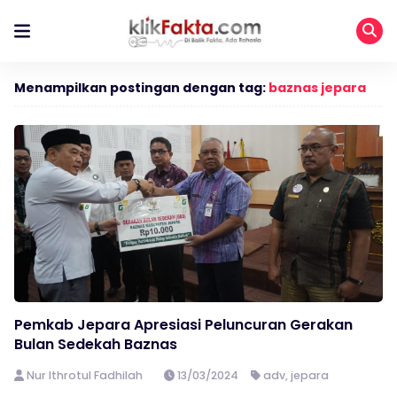
Menampilkan postingan dengan tag:
baznas jepara
Pemkab Jepara Apresiasi Peluncuran Gerakan
Bulan Sedekah Baznas
Nur Ithrotul Fadhilah
13/03/2024
adv
,
jepara