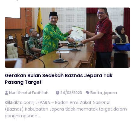
Gerakan Bulan Sedekah Baznas Jepara Tak
Pasang Target
Nur Ithrotul Fadhilah
24/03/2023
Berita
,
jepara
KlikFakta.com, JEPARA – Badan Amil Zakat Nasional
(Baznas) Kabupaten Jepara tidak mematok target dalam
penghimpunan...