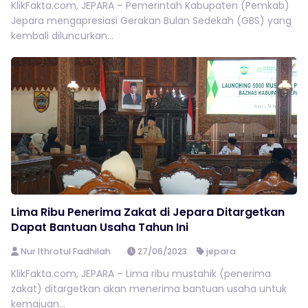
KlikFakta.com, JEPARA – Pemerintah Kabupaten (Pemkab)
Jepara mengapresiasi Gerakan Bulan Sedekah (GBS) yang
kembali diluncurkan...
Lima Ribu Penerima Zakat di Jepara Ditargetkan
Dapat Bantuan Usaha Tahun Ini
Nur Ithrotul Fadhilah
27/06/2023
jepara
KlikFakta.com, JEPARA – Lima ribu mustahik (penerima
zakat) ditargetkan akan menerima bantuan usaha untuk
kemajuan...