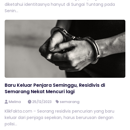
diketahui identitasnya hanyut di Sungai Tuntang pada
Senin...
Baru Keluar Penjara Seminggu, Residivis di
Semarang Nekat Mencuri lagi
Melina
25/12/2023
semarang
KlikFakta.com – Seorang residivis pencurian yang baru
keluar dari penjaga sepekan, harus berurusan dengan
polisi...