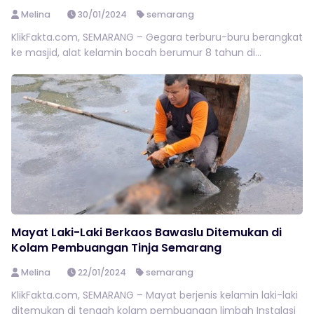
Melina
30/01/2024
semarang
KlikFakta.com, SEMARANG – Gegara terburu-buru berangkat
ke masjid, alat kelamin bocah berumur 8 tahun di...
Mayat Laki-Laki Berkaos Bawaslu Ditemukan di
Kolam Pembuangan Tinja Semarang
Melina
22/01/2024
semarang
KlikFakta.com, SEMARANG – Mayat berjenis kelamin laki-laki
ditemukan di tengah kolam pembuangan limbah Instalasi