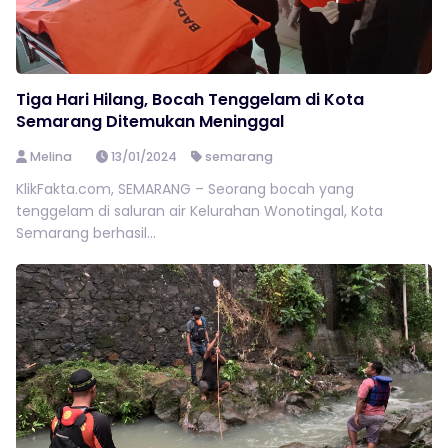
Tiga Hari Hilang, Bocah Tenggelam di Kota
Semarang Ditemukan Meninggal
Melina
13/01/2024
semarang
KlikFakta.com, SEMARANG – Seorang bocah yang
tenggelam di saluran air Kelurahan Wonotingal, Kota
Semarang berhasil...