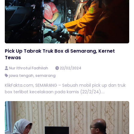
Pick Up Tabrak Truk Box di Semarang, Kernet
Tewas
Nur Ithrotul Fadhilah
22/02/2024
jawa tengah
,
semarang
KlikFakta.com, SEMARANG – Sebuah mobil pick up dan truk
box terlibat kecelakaan pada kamis (22/2/24)....