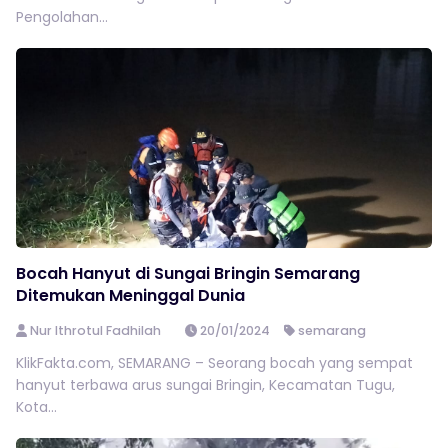
Pengolahan...
Bocah Hanyut di Sungai Bringin Semarang
Ditemukan Meninggal Dunia
Nur Ithrotul Fadhilah
20/01/2024
semarang
KlikFakta.com, SEMARANG – Seorang bocah yang sempat
hanyut terbawa arus sungai Bringin, Kecamatan Tugu,
Kota...