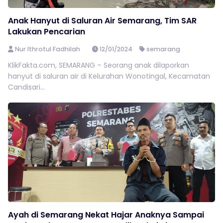
Anak Hanyut di Saluran Air Semarang, Tim SAR
Lakukan Pencarian
Nur Ithrotul Fadhilah
12/01/2024
semarang
KlikFakta.com, SEMARANG – Seorang anak dilaporkan
hanyut di saluran air di Kelurahan Wonotingal, Kecamatan
Candisari...
Ayah di Semarang Nekat Hajar Anaknya Sampai