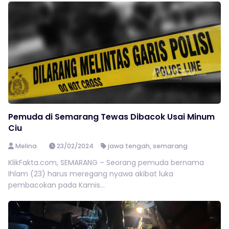
Pemuda di Semarang Tewas Dibacok Usai Minum
Ciu
Melina
23/02/2024
jawa tengah
,
semarang
KlikFakta.com, SEMARANG – Seorang pemuda bernama
Ihlam (23) harus meregang nyawa akibat luka
pembacokan pada Kamis...