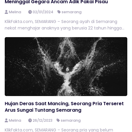
Meninggal Gegara Ancam Adik Pakai Pisau
Melina
02/01/2024
semarang
KlikFakta.com, SEMARANG – Seorang ayah di Semarang
nekat menghajar anaknya yang berusia 22 tahun hingga...
Hujan Deras Saat Mancing, Seorang Pria Terseret
Arus Sungai Tuntang Semarang
Melina
26/12/2023
semarang
KlikFakta.com, SEMARANG – Seorang pria yang belum