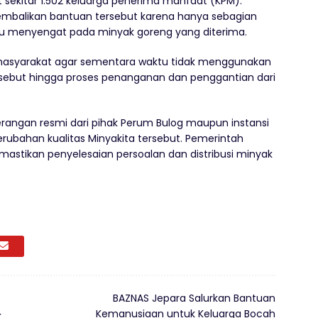
at sekitar 1.502 keluarga penerima manfaat (KPM).
mbalikan bantuan tersebut karena hanya sebagian
menyengat pada minyak goreng yang diterima.
asyarakat agar sementara waktu tidak menggunakan
rsebut hingga proses penanganan dan penggantian dari
eterangan resmi dari pihak Perum Bulog maupun instansi
ubahan kualitas Minyakita tersebut. Pemerintah
astikan penyelesaian persoalan dan distribusi minyak
BAZNAS Jepara Salurkan Bantuan
Kemanusiaan untuk Keluarga Bocah
,