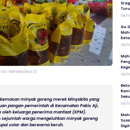
Srag
Turu
08/0
Go G
Maha
Keta
08/0
Maha
Peng
Kegi
Foto: klikFakta/Aris.S)
08/0
Beto
Ramp
Seku
 kemasan minyak goreng merek Minyakita yang
06/0
an pangan pemerintah di Kecamatan Pakis Aji,
n oleh keluarga penerima manfaat (KPM).
Maha
ah sejumlah warga mengeluhkan minyak goreng
Sosi
pai solar dan berwarna keruh.
Digi