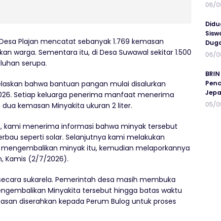
06/0
Didu
Sisw
 Desa Plajan mencatat sebanyak 1.769 kemasan
Duga
ikan warga. Sementara itu, di Desa Suwawal sekitar 1.500
06/0
luhan serupa.
BRIN
Penc
jelaskan bahwa bantuan pangan mulai disalurkan
Jepa
026. Setiap keluarga penerima manfaat menerima
05/0
dua kemasan Minyakita ukuran 2 liter.
t, kami menerima informasi bahwa minyak tersebut
erbau seperti solar. Selanjutnya kami melakukan
n mengembalikan minyak itu, kemudian melaporkannya
n, Kamis (2/7/2026).
secara sukarela. Pemerintah desa masih membuka
ngembalikan Minyakita tersebut hingga batas waktu
masan diserahkan kepada Perum Bulog untuk proses