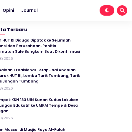
Opini
Journal
ita Terbaru
n HUT RI Diduga Dipatok ke Sejumlah
ansi dan Perusahaan, Panitia
matan Sale Bungkam Saat Dikonfirmasi
8/2026
ainan Tradisional Tetap Jadi Andalan
rak HUT RI, Lomba Tarik Tambang, Tarik
us Jangan Tumbang
8/2026
mpok KKN 133 UIN Sunan Kudus Lakukan
ungan Edukatif ke UMKM Tempe di Desa
egan
8/2026
an Massal di Masjid Raya Al-Falah