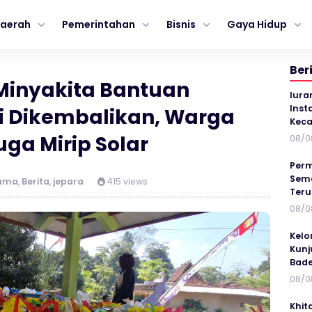
aerah
Pemerintahan
Bisnis
Gaya Hidup
Ber
inyakita Bantuan
Iura
Inst
ji Dikembalikan, Warga
Keca
ga Mirip Solar
08/0
Perm
Sema
tama
,
Berita
,
jepara
415 views
Ter
08/0
Kelo
Kunj
Bad
08/0
Khit