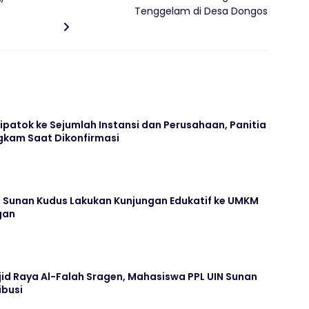
Tenggelam di Desa Dongos
Dipatok ke Sejumlah Instansi dan Perusahaan, Panitia
kam Saat Dikonfirmasi
N Sunan Kudus Lakukan Kunjungan Edukatif ke UMKM
gan
jid Raya Al-Falah Sragen, Mahasiswa PPL UIN Sunan
ibusi