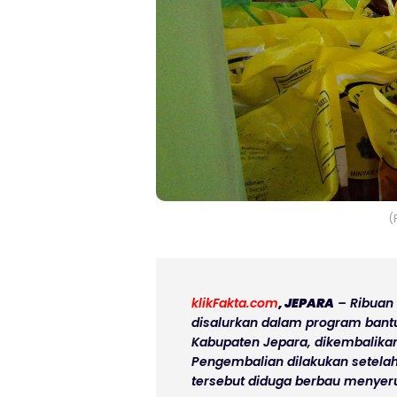
(
klikFakta.com
, JEPARA
– Ribuan
disalurkan dalam program bantu
Kabupaten Jepara, dikembalika
Pengembalian dilakukan setel
tersebut diduga berbau menyeru