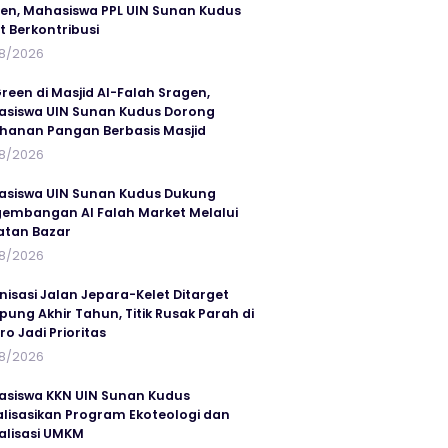
en, Mahasiswa PPL UIN Sunan Kudus
t Berkontribusi
8/2026
reen di Masjid Al-Falah Sragen,
siswa UIN Sunan Kudus Dorong
hanan Pangan Berbasis Masjid
8/2026
siswa UIN Sunan Kudus Dukung
embangan Al Falah Market Melalui
atan Bazar
8/2026
nisasi Jalan Jepara-Kelet Ditarget
ung Akhir Tahun, Titik Rusak Parah di
ro Jadi Prioritas
8/2026
siswa KKN UIN Sunan Kudus
alisasikan Program Ekoteologi dan
talisasi UMKM