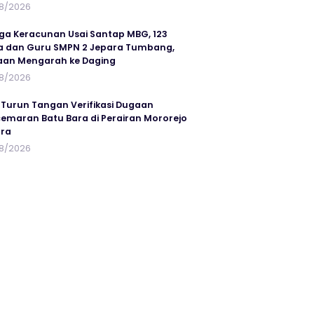
8/2026
ga Keracunan Usai Santap MBG, 123
a dan Guru SMPN 2 Jepara Tumbang,
an Mengarah ke Daging
8/2026
 Turun Tangan Verifikasi Dugaan
emaran Batu Bara di Perairan Mororejo
ra
8/2026