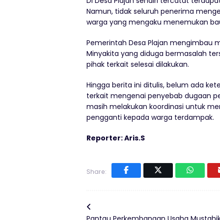
Di Desa Plajan sendiri tercatat terdap
Namun, tidak seluruh penerima menge
warga yang mengaku menemukan bau 
Pemerintah Desa Plajan mengimbau m
Minyakita yang diduga bermasalah te
pihak terkait selesai dilakukan.
Hingga berita ini ditulis, belum ada k
terkait mengenai penyebab dugaan per
masih melakukan koordinasi untuk mem
pengganti kepada warga terdampak.
Reporter: Aris.S
Share:
Pantau Perkembangan Usaha Mustahik