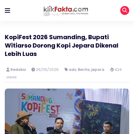
KopiFest 2026 Sumanding, Bupati
Witiarso Dorong Kopi Jepara Dikenal
Lebih Luas
Redaksi
26/05/2026
adv
,
Berita
,
jepara
424
views