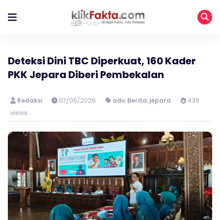
Deteksi Dini TBC Diperkuat, 160 Kader
PKK Jepara Diberi Pembekalan
Redaksi
07/05/2026
adv
,
Berita
,
jepara
439
views