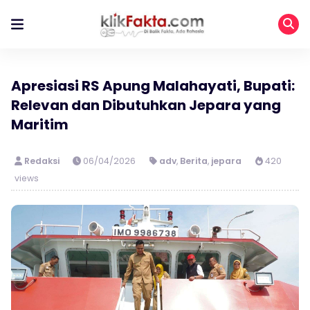
Apresiasi RS Apung Malahayati, Bupati:
Relevan dan Dibutuhkan Jepara yang
Maritim
Redaksi
06/04/2026
adv
,
Berita
,
jepara
420
views