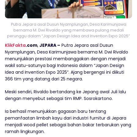
Putra Jepara asal Dusun Nyamplungan, Desa Karimunjawa
bernama M. Dwi Rivaldo yang membawa pulang medali
perunggu dalam “Japan Design Idea and Invention Expo 2025”
KlikFakta
.com
,
JEPARA –
Putra Jepara asal Dusun
Nyamplungan, Desa Karimunjawa bernama M. Dwi Rivaldo
menunjukkan prestasi membanggakan dengan menjadi
wakil satu-satunya bagi Indonesia dalam “Japan Design
Idea and Invention Expo 2025”. Ajang bergengsi ini diikuti
366 tim yang datang dari 25 negara.
Meski sendiri, Rivaldo bertandang ke Jepang awal Juli lalu
dengan menyebut sebagai tim RMP. Sosrokartono.
Ia berhasil menunjukkan gagasan baru tentang
pemanfaatan limbah kayu dari industri furnitur di Jepara
menjadi wood pellet sebagai bahan bakar terbarukan yang
ramah lingkungan.