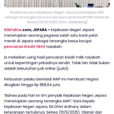
Konferensi pers Kejaksaan Negeri Jepara penetapan AWP
sebagai tersangka kasus korupsi pencairan kredit fiktif nasabah,
Selasa (10/6/2025) (foto: detikjateng)
KlikFakta
.com, JEPARA –
Kejaksaan Negeri Jepara
menetapkan seorang pegawai salah satu bank pelat
merah di Jepara sebagai tersangka kasus korupsi
pencairan kredit fiktif
nasabah.
Ia melarikan uang hasil pencairan kredit milik nasabah
untuk kepentingan pribadinya sendiri. Tidak lain tidak bukan
adalah kebutuhan judi online (judol).
Perbuatan pelaku berinisial AWP ini membuat negara
dirugikan hingga Rp 858,64 juta.
“Bahwa pada hari ini tim penyidik Kejaksaan Negeri Jepara
menetapkan seorang tersangka AWP,” kata Kepala
Kejaksaan Negeri Jepara, RA Dhini Ardhany dalam
keterangan tertulisnya, Selasa (10/6/2025). Dilansir dari