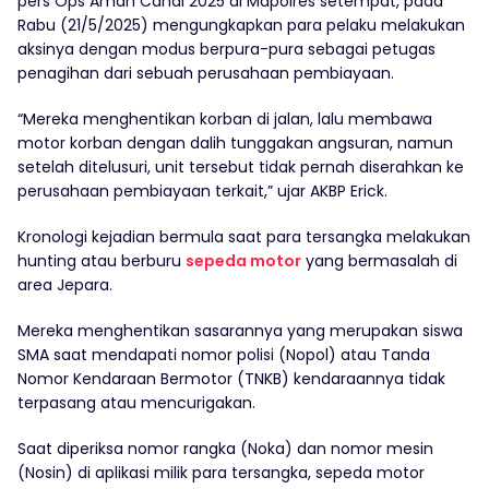
pers Ops Aman Candi 2025 di Mapolres setempat, pada
Rabu (21/5/2025) mengungkapkan para pelaku melakukan
aksinya dengan modus berpura-pura sebagai petugas
penagihan dari sebuah perusahaan pembiayaan.
“Mereka menghentikan korban di jalan, lalu membawa
motor korban dengan dalih tunggakan angsuran, namun
setelah ditelusuri, unit tersebut tidak pernah diserahkan ke
perusahaan pembiayaan terkait,” ujar AKBP Erick.
Kronologi kejadian bermula saat para tersangka melakukan
hunting atau berburu
sepeda motor
yang bermasalah di
area Jepara.
Mereka menghentikan sasarannya yang merupakan siswa
SMA saat mendapati nomor polisi (Nopol) atau Tanda
Nomor Kendaraan Bermotor (TNKB) kendaraannya tidak
terpasang atau mencurigakan.
Saat diperiksa nomor rangka (Noka) dan nomor mesin
(Nosin) di aplikasi milik para tersangka, sepeda motor