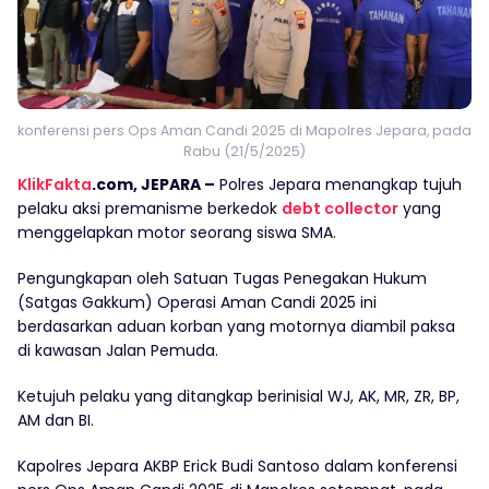
konferensi pers Ops Aman Candi 2025 di Mapolres Jepara, pada
Rabu (21/5/2025)
KlikFakta
.com, JEPARA –
Polres Jepara menangkap tujuh
pelaku aksi premanisme berkedok
debt collector
yang
menggelapkan motor seorang siswa SMA.
Pengungkapan oleh Satuan Tugas Penegakan Hukum
(Satgas Gakkum) Operasi Aman Candi 2025 ini
berdasarkan aduan korban yang motornya diambil paksa
di kawasan Jalan Pemuda.
Ketujuh pelaku yang ditangkap berinisial WJ, AK, MR, ZR, BP,
AM dan BI.
Kapolres Jepara AKBP Erick Budi Santoso dalam konferensi