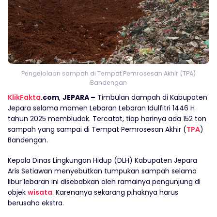
Pengelolaan sampah di Tempat Pemrosesan Akhir (TPA)
Bandengan
KlikFakta
.com
,
JEPARA –
Timbulan dampah di Kabupaten
Jepara selama momen Lebaran Lebaran Idulfitri 1446 H
tahun 2025 membludak. Tercatat, tiap harinya ada 152 ton
sampah yang sampai di Tempat Pemrosesan Akhir (
TPA
)
Bandengan.
Kepala Dinas Lingkungan Hidup (DLH) Kabupaten Jepara
Aris Setiawan menyebutkan tumpukan sampah selama
libur lebaran ini disebabkan oleh ramainya pengunjung di
objek
wisata
. Karenanya sekarang pihaknya harus
berusaha ekstra.