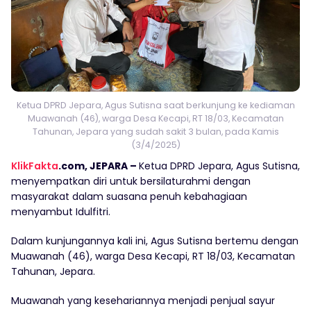
Ketua DPRD Jepara, Agus Sutisna saat berkunjung ke kediaman
Muawanah (46), warga Desa Kecapi, RT 18/03, Kecamatan
Tahunan, Jepara yang sudah sakit 3 bulan, pada Kamis
(3/4/2025)
KlikFakta
.com, JEPARA –
Ketua DPRD Jepara, Agus Sutisna,
menyempatkan diri untuk bersilaturahmi dengan
masyarakat dalam suasana penuh kebahagiaan
menyambut Idulfitri.
Dalam kunjungannya kali ini, Agus Sutisna bertemu dengan
Muawanah (46), warga Desa Kecapi, RT 18/03, Kecamatan
Tahunan, Jepara.
Muawanah yang kesehariannya menjadi penjual sayur