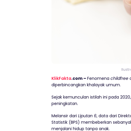
Ilust
KlikFakta
.com –
Fenomena
childfree
a
diperbincangkan khalayak umum.
Sejak kemunculan istilah ini pada 20
peningkatan.
Melansir dari
Liputan 6
, data dari Dire
Statistik (BPS) membeberkan sebanya
menjalani hidup tanpa anak.