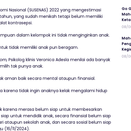
Go G
Ekonomi Nasional (SUSENAS) 2022 yang mengestimasi
Maha
tahun, yang sudah menikah tetapi belum memiliki
Keta
lat kontrasepsi.
08/0
empuan dalam kelompok ini tidak menginginkan anak.
Maha
Peng
tuk tidak memiliki anak pun beragam.
Kegi
08/0
com,
Psikolog klinis Veronica Adesla menilai ada banyak
lih tak punya anak.
dak aman baik secara mental ataupun finansial.
sa karena tidak ingin anaknya kelak mengalami hidup
k karena merasa belum siap untuk membesarkan
siap untuk mendidik anak, secara finansial belum siap
i ataupun sekolah anak, dan secara sosial belum siap
u (16/11/2024).