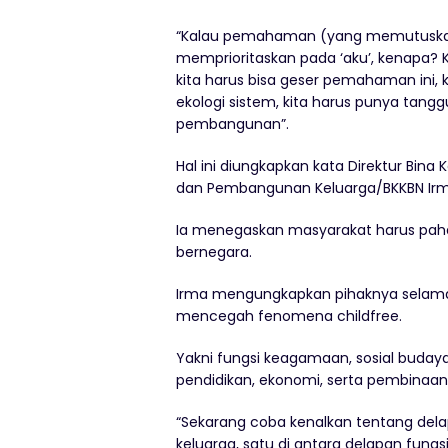
“Kalau pemahaman (yang memutusk
memprioritaskan pada ‘aku’, kenapa? K
kita harus bisa geser pemahaman ini, 
ekologi sistem, kita harus punya tang
pembangunan”.
Hal ini diungkapkan kata Direktur Bin
dan Pembangunan Keluarga/BKKBN Irma 
Ia menegaskan masyarakat harus paha
bernegara.
Irma mengungkapkan pihaknya selama 
mencegah fenomena childfree.
Yakni fungsi keagamaan, sosial budaya, 
pendidikan, ekonomi, serta pembinaan
“Sekarang coba kenalkan tentang delap
keluarga, satu di antara delapan fungs