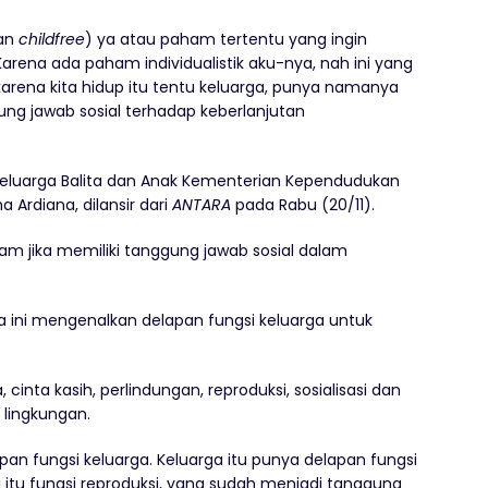
an
childfree
) ya atau paham tertentu yang ingin
arena ada paham individualistik aku-nya, nah ini yang
karena kita hidup itu tentu keluarga, punya namanya
gung jawab sosial terhadap keberlanjutan
a Keluarga Balita dan Anak Kementerian Kependudukan
Ardiana, dilansir dari
ANTARA
pada Rabu (20/11).
m jika memiliki tanggung jawab sosial dalam
ini mengenalkan delapan fungsi keluarga untuk
cinta kasih, perlindungan, reproduksi, sosialisasi dan
 lingkungan.
an fungsi keluarga. Keluarga itu punya delapan fungsi
i itu fungsi reproduksi, yang sudah menjadi tanggung