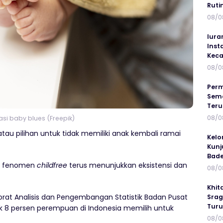
Ruti
08/0
Iura
Inst
Keca
08/0
Perm
Sema
Ter
08/0
rasi baby blues (Freepik)
tau pilihan untuk tidak memiliki anak kembali ramai
Kelo
Kunj
Bad
20, fenomen
childfree
terus menunjukkan eksistensi dan
08/0
Khit
ktorat Analisis dan Pengembangan Statistik Badan Pusat
Srag
Turu
k 8 persen perempuan di Indonesia memilih untuk
08/0