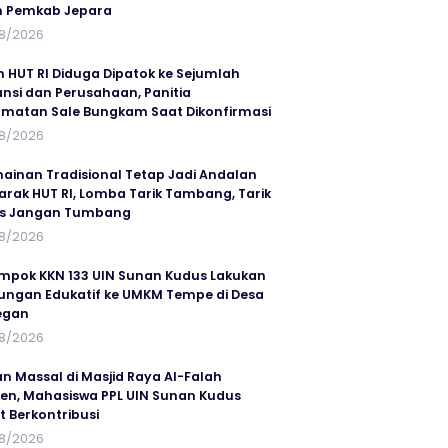
n Pemkab Jepara
8/2026
n HUT RI Diduga Dipatok ke Sejumlah
ansi dan Perusahaan, Panitia
matan Sale Bungkam Saat Dikonfirmasi
8/2026
ainan Tradisional Tetap Jadi Andalan
rak HUT RI, Lomba Tarik Tambang, Tarik
us Jangan Tumbang
8/2026
mpok KKN 133 UIN Sunan Kudus Lakukan
ungan Edukatif ke UMKM Tempe di Desa
egan
8/2026
an Massal di Masjid Raya Al-Falah
en, Mahasiswa PPL UIN Sunan Kudus
t Berkontribusi
8/2026