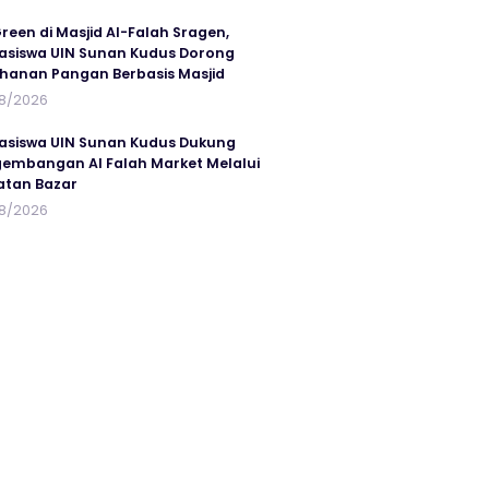
reen di Masjid Al-Falah Sragen,
siswa UIN Sunan Kudus Dorong
hanan Pangan Berbasis Masjid
8/2026
siswa UIN Sunan Kudus Dukung
embangan Al Falah Market Melalui
atan Bazar
8/2026