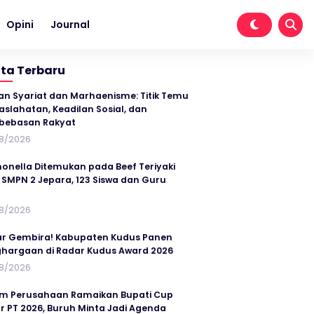
Opini
Journal
ita Terbaru
an Syariat dan Marhaenisme: Titik Temu
slahatan, Keadilan Sosial, dan
bebasan Rakyat
8/2026
onella Ditemukan pada Beef Teriyaki
SMPN 2 Jepara, 123 Siswa dan Guru
t
8/2026
r Gembira! Kabupaten Kudus Panen
hargaan di Radar Kudus Award 2026
8/2026
im Perusahaan Ramaikan Bupati Cup
r PT 2026, Buruh Minta Jadi Agenda