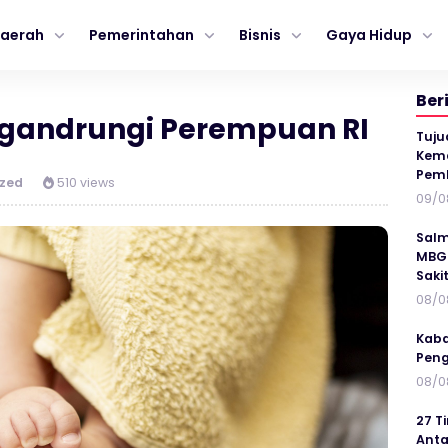
aerah
Pemerintahan
Bisnis
Gaya Hidup
Ber
Digandrungi Perempuan RI
Tuju
Kema
Pem
zed
510 views
09/0
Salm
MBG 
Saki
08/0
Kaba
Peng
08/0
27 T
Anta