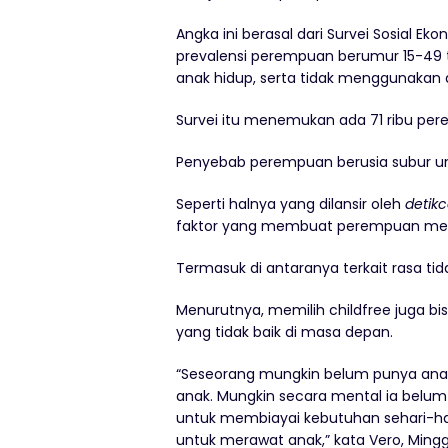
Angka ini berasal dari Survei Sosial 
prevalensi perempuan berumur 15-49 
anak hidup, serta tidak menggunakan a
Survei itu menemukan ada 71 ribu per
Penyebab perempuan berusia subur un
Seperti halnya yang dilansir oleh
detik
faktor yang membuat perempuan memi
Termasuk di antaranya terkait rasa ti
Menurutnya, memilih childfree juga bi
yang tidak baik di masa depan.
“Seseorang mungkin belum punya ana
anak. Mungkin secara mental ia belum 
untuk membiayai kebutuhan sehari-har
untuk merawat anak,” kata Vero, Mingg