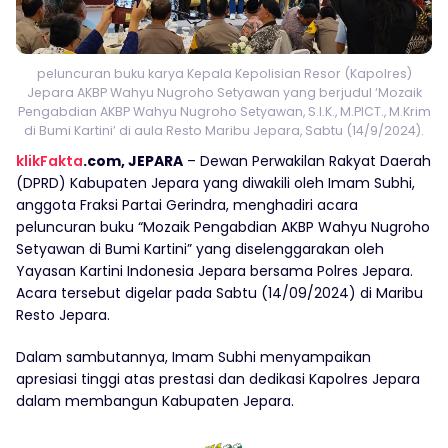
peluncuran buku karya Kepala Kepolisian Resor (Kapolres)
Jepara AKBP Wahyu Nugroho Setyawan yang berjudul ‘Mozaik
Pengabdian AKBP Wahyu Nugroho Setyawan, S.I.K., M.PICT., M.Krim
di Bumi Kartini’ di aula Resto Maribu Jepara, Sabtu (14/9/2024).
klikFakta
.com, JEPARA
– Dewan Perwakilan Rakyat Daerah
(DPRD) Kabupaten Jepara yang diwakili oleh Imam Subhi,
anggota Fraksi Partai Gerindra, menghadiri acara
peluncuran buku “Mozaik Pengabdian AKBP Wahyu Nugroho
Setyawan di Bumi Kartini” yang diselenggarakan oleh
Yayasan Kartini Indonesia Jepara bersama Polres Jepara.
Acara tersebut digelar pada Sabtu (14/09/2024) di Maribu
Resto Jepara.
Dalam sambutannya, Imam Subhi menyampaikan
apresiasi tinggi atas prestasi dan dedikasi Kapolres Jepara
dalam membangun Kabupaten Jepara.