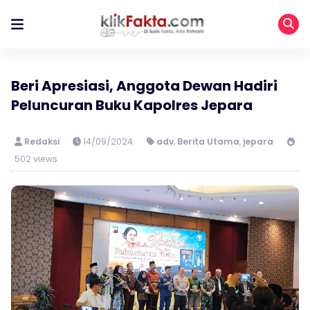
Beri Apresiasi, Anggota Dewan Hadiri
Peluncuran Buku Kapolres Jepara
Redaksi
14/09/2024
adv
,
Berita Utama
,
jepara
502 views