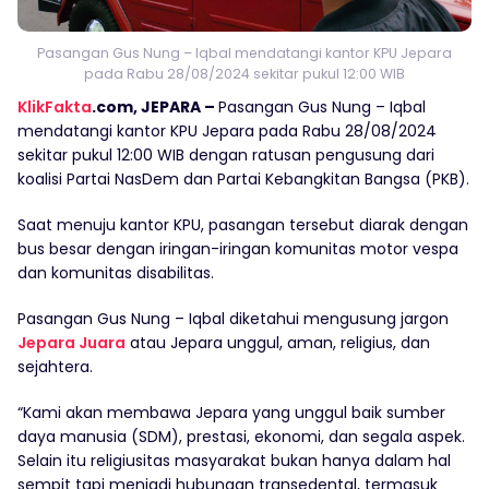
Pasangan Gus Nung – Iqbal mendatangi kantor KPU Jepara
pada Rabu 28/08/2024 sekitar pukul 12:00 WIB
KlikFakta
.com, JEPARA –
Pasangan Gus Nung – Iqbal
mendatangi kantor KPU Jepara pada Rabu 28/08/2024
sekitar pukul 12:00 WIB dengan ratusan pengusung dari
koalisi Partai NasDem dan Partai Kebangkitan Bangsa (PKB).
Saat menuju kantor KPU, pasangan tersebut diarak dengan
bus besar dengan iringan-iringan komunitas motor vespa
dan komunitas disabilitas.
Pasangan Gus Nung – Iqbal diketahui mengusung jargon
Jepara Juara
atau Jepara unggul, aman, religius, dan
sejahtera.
“Kami akan membawa Jepara yang unggul baik sumber
daya manusia (SDM), prestasi, ekonomi, dan segala aspek.
Selain itu religiusitas masyarakat bukan hanya dalam hal
sempit tapi menjadi hubungan transedental, termasuk