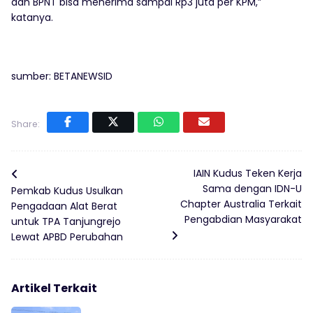
dan BPNT bisa menerima sampai Rp3 juta per KPM,”
katanya.
sumber: BETANEWSID
Share:
IAIN Kudus Teken Kerja
Sama dengan IDN-U
Pemkab Kudus Usulkan
Chapter Australia Terkait
Pengadaan Alat Berat
Pengabdian Masyarakat
untuk TPA Tanjungrejo
Lewat APBD Perubahan
Artikel Terkait