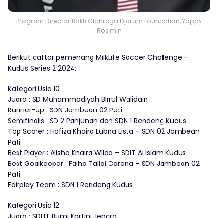
Program Director Bakti Olahraga Djarum Foundation, Yoppy
Rosimin
Berikut daftar pemenang MilkLife Soccer Challenge –
Kudus Series 2 2024:
Kategori Usia 10
Juara : SD Muhammadiyah Birrul Walidain
Runner-up : SDN Jambean 02 Pati
Semifinalis : SD 2 Panjunan dan SDN 1 Rendeng Kudus
Top Scorer : Hafiza Khaira Lubna Lista – SDN 02 Jambean
Pati
Best Player : Alisha Khaira Wilda – SDIT Al Islam Kudus
Best Goalkeeper : Faiha Talloi Carena – SDN Jambean 02
Pati
Fairplay Team : SDN 1 Rendeng Kudus
Kategori Usia 12
Juara : SDUT Bumi Kartini Jepara