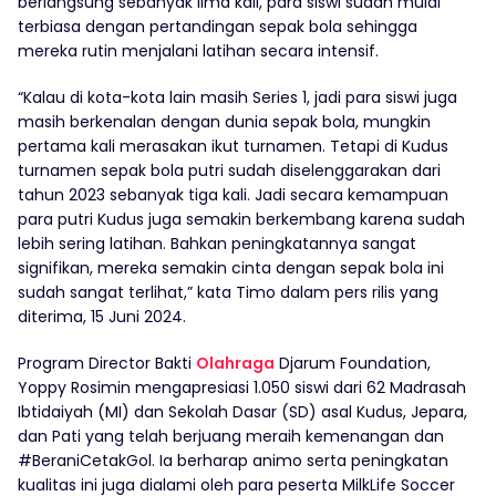
berlangsung sebanyak lima kali, para siswi sudah mulai
terbiasa dengan pertandingan sepak bola sehingga
mereka rutin menjalani latihan secara intensif.
“Kalau di kota-kota lain masih Series 1, jadi para siswi juga
masih berkenalan dengan dunia sepak bola, mungkin
pertama kali merasakan ikut turnamen. Tetapi di Kudus
turnamen sepak bola putri sudah diselenggarakan dari
tahun 2023 sebanyak tiga kali. Jadi secara kemampuan
para putri Kudus juga semakin berkembang karena sudah
lebih sering latihan. Bahkan peningkatannya sangat
signifikan, mereka semakin cinta dengan sepak bola ini
sudah sangat terlihat,” kata Timo dalam pers rilis yang
diterima, 15 Juni 2024.
Program Director Bakti
Olahraga
Djarum Foundation,
Yoppy Rosimin mengapresiasi 1.050 siswi dari 62 Madrasah
Ibtidaiyah (MI) dan Sekolah Dasar (SD) asal Kudus, Jepara,
dan Pati yang telah berjuang meraih kemenangan dan
#BeraniCetakGol. Ia berharap animo serta peningkatan
kualitas ini juga dialami oleh para peserta MilkLife Soccer