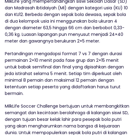
MilkLife yang mempertandingkan siswi Sekolah Dasar (SD)
dan Madrasah Ibtidaiyah (MI) dengan kategori usia (KU) 10
dan KU12. Berbeda dengan sepak bola dewasa, sepak bola
di dua kelompok usia ini menggunakan bola ukuran 4
dengan diameter 63,5 hingga 66 cm dan berbobot 0,33-
0,36 kg. Luasan lapangan pun menyusut menjadi 24×40
meter dan gawangnya berukuran 2×5 meter.
Pertandingan mengadopsi format 7 vs 7 dengan durasi
permainan 2×10 menit pada fase grup dan 2×15 menit
untuk babak semifinal dan final yang dipisahkan dengan
jeda istirahat selama 5 menit. Setiap tim diperkuat oleh
minimal 8 pemain dan maksimal 12 pemain dengan
ketentuan setiap peserta yang didaftarkan harus turut
bermain.
MilkLife Soccer Challenge bertujuan untuk membangkitkan
semangat dan kecintaan berolahraga di kalangan siswi SD,
dengan tujuan besar kelak lahir para pesepak bola putri
yang akan mengharumkan nama bangsa di kejuaraan
dunia. Untuk mempopulerkan sepak bola putri di kalangan