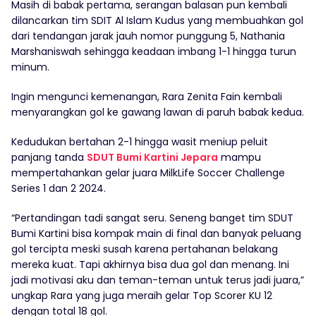
Masih di babak pertama, serangan balasan pun kembali
dilancarkan tim SDIT Al Islam Kudus yang membuahkan gol
dari tendangan jarak jauh nomor punggung 5, Nathania
Marshaniswah sehingga keadaan imbang 1-1 hingga turun
minum.
Ingin mengunci kemenangan, Rara Zenita Fain kembali
menyarangkan gol ke gawang lawan di paruh babak kedua.
Kedudukan bertahan 2-1 hingga wasit meniup peluit
panjang tanda
SDUT Bumi Kartini Jepara
mampu
mempertahankan gelar juara MilkLife Soccer Challenge
Series 1 dan 2 2024.
“Pertandingan tadi sangat seru. Seneng banget tim SDUT
Bumi Kartini bisa kompak main di final dan banyak peluang
gol tercipta meski susah karena pertahanan belakang
mereka kuat. Tapi akhirnya bisa dua gol dan menang. Ini
jadi motivasi aku dan teman-teman untuk terus jadi juara,”
ungkap Rara yang juga meraih gelar Top Scorer KU 12
dengan total 18 gol.