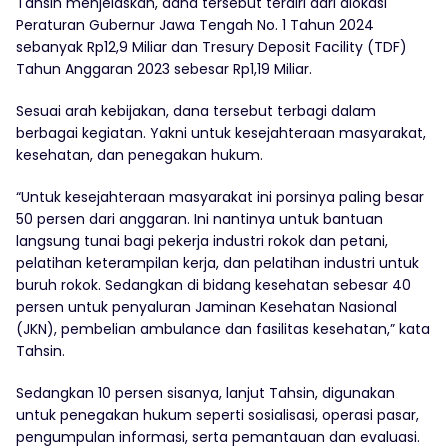
Tahsin menjelaskan, dana tersebut terdiri dari alokasi
Peraturan Gubernur Jawa Tengah No. 1 Tahun 2024
sebanyak Rp12,9 Miliar dan Tresury Deposit Facility (TDF)
Tahun Anggaran 2023 sebesar Rp1,19 Miliar.
Sesuai arah kebijakan, dana tersebut terbagi dalam
berbagai kegiatan. Yakni untuk kesejahteraan masyarakat,
kesehatan, dan penegakan hukum.
“Untuk kesejahteraan masyarakat ini porsinya paling besar
50 persen dari anggaran. Ini nantinya untuk bantuan
langsung tunai bagi pekerja industri rokok dan petani,
pelatihan keterampilan kerja, dan pelatihan industri untuk
buruh rokok. Sedangkan di bidang kesehatan sebesar 40
persen untuk penyaluran Jaminan Kesehatan Nasional
(JKN), pembelian ambulance dan fasilitas kesehatan,” kata
Tahsin.
Sedangkan 10 persen sisanya, lanjut Tahsin, digunakan
untuk penegakan hukum seperti sosialisasi, operasi pasar,
pengumpulan informasi, serta pemantauan dan evaluasi.