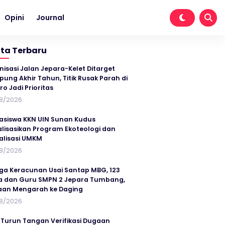
Opini
Journal
ita Terbaru
nisasi Jalan Jepara-Kelet Ditarget
ung Akhir Tahun, Titik Rusak Parah di
ro Jadi Prioritas
8/2026
siswa KKN UIN Sunan Kudus
alisasikan Program Ekoteologi dan
talisasi UMKM
8/2026
ga Keracunan Usai Santap MBG, 123
a dan Guru SMPN 2 Jepara Tumbang,
an Mengarah ke Daging
8/2026
 Turun Tangan Verifikasi Dugaan