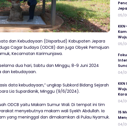
Penc
Jepa
05/0
KKN-
Kamp
Wuj
isata dan Kebudayaan (Disparbud) Kabupaten Jepara
05/0
diduga Cagar budaya (ODCB) dan juga Obyek Pemajuan
yamuk, Kecamatan Karimunjawa.
Foku
Inte
n selama dua hari, Sabtu dan Minggu, 8-9 Juni 2024
Suna
a dan kebudayaan.
04/0
KKN 
asis data kebudayaan,” ungkap Subkord Bidang Sejarah
Wuju
ara Lia Supardianik, Minggu (9/6/2024).
Kar
04/0
ah ODCB yaitu Makam Sumur Wali. Di tempat ini tim
rakat menyebutnya makam wali Syekh Abdullah. Ia
15 M
am yang meninggal dan dimakamkan di Pulau Nyamuk.
Meng
04/0