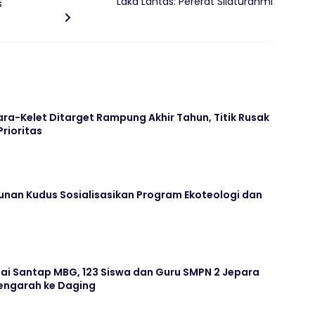
Laka Lantas: Pererat Silaturahmi
s
ara-Kelet Ditarget Rampung Akhir Tahun, Titik Rusak
Prioritas
unan Kudus Sosialisasikan Program Ekoteologi dan
ai Santap MBG, 123 Siswa dan Guru SMPN 2 Jepara
ngarah ke Daging