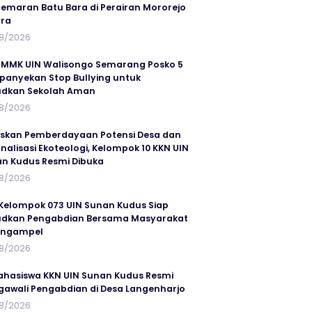
emaran Batu Bara di Perairan Mororejo
ra
8/2026
MMK UIN Walisongo Semarang Posko 5
anyekan Stop Bullying untuk
udkan Sekolah Aman
8/2026
skan Pemberdayaan Potensi Desa dan
rnalisasi Ekoteologi, Kelompok 10 KKN UIN
n Kudus Resmi Dibuka
8/2026
Kelompok 073 UIN Sunan Kudus Siap
dkan Pengabdian Bersama Masyarakat
angampel
8/2026
ahasiswa KKN UIN Sunan Kudus Resmi
awali Pengabdian di Desa Langenharjo
8/2026