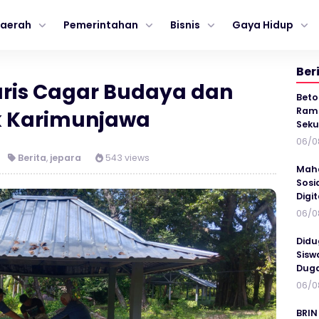
aerah
Pemerintahan
Bisnis
Gaya Hidup
Ber
aris Cagar Budaya dan
Beto
Ramp
 Karimunjawa
Seku
06/0
Berita
,
jepara
543 views
Maha
Sosi
Digi
06/0
Didu
Sisw
Duga
06/0
BRIN