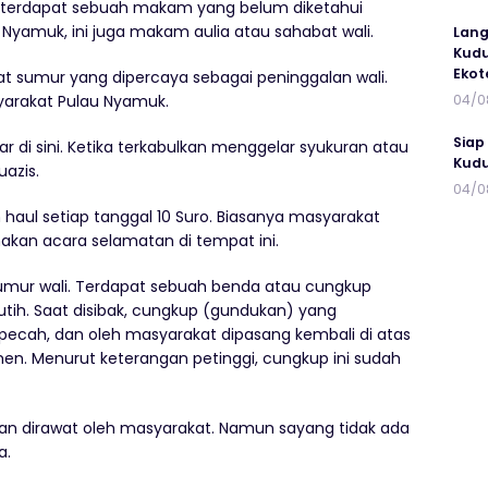
a terdapat sebuah makam yang belum diketahui
Nyamuk, ini juga makam aulia atau sahabat wali.
Lang
Kudu
Ekot
pat sumur yang dipercaya sebagai peninggalan wali.
yarakat Pulau Nyamuk.
04/0
Siap
di sini. Ketika terkabulkan menggelar syukuran atau
Kudu
uazis.
04/0
 haul setiap tanggal 10 Suro. Biasanya masyarakat
an acara selamatan di tempat ini.
umur wali. Terdapat sebuah benda atau cungkup
tih. Saat disibak, cungkup (gundukan) yang
 pecah, dan oleh masyarakat dipasang kembali di atas
n. Menurut keterangan petinggi, cungkup ini sudah
 dan dirawat oleh masyarakat. Namun sayang tidak ada
a.