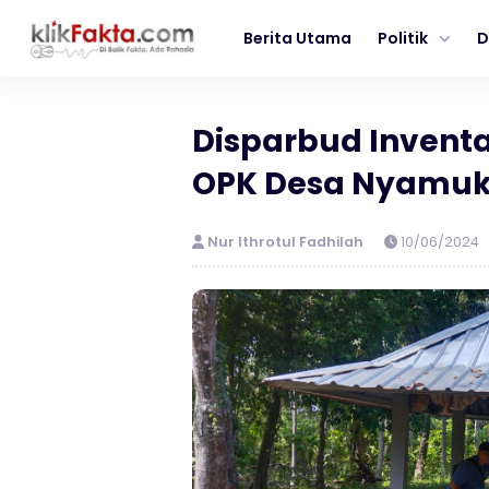
Berita Utama
Politik
D
Disparbud Invent
OPK Desa Nyamuk
Nur Ithrotul Fadhilah
10/06/2024