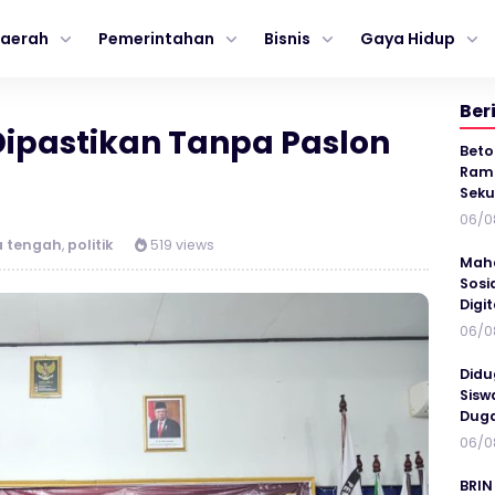
aerah
Pemerintahan
Bisnis
Gaya Hidup
Ber
 Dipastikan Tanpa Paslon
Beto
Ramp
Seku
06/0
a tengah
,
politik
519 views
Maha
Sosi
Digi
06/0
Didu
Sisw
Duga
06/0
BRIN