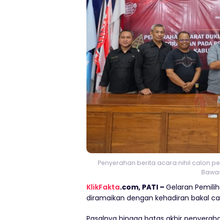
Penyerahan berita acara nihil calon p
Bawasl
KlikFakta
.com, PATI –
Gelaran Pemili
diramaikan dengan kehadiran bakal ca
Pasalnya hingga batas akhir penyerah