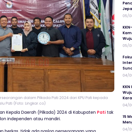
Penc
Jepa
05/0
KKN-
Kamp
Wuj
05/0
Foku
Inte
Suna
04/0
KKN 
Wuju
erseorangan dalam Pilkada Pati 2024 dari KPU Pati kepada
Kar
u Pati (Foto: Lingkar.co)
04/0
han Kepala Daerah (Pilkada) 2024 di Kabupaten
Pati
tak
15 M
lon independen atau mandiri.
Meng
04/0
an berkas, tidak ada paslon perseorangan yang