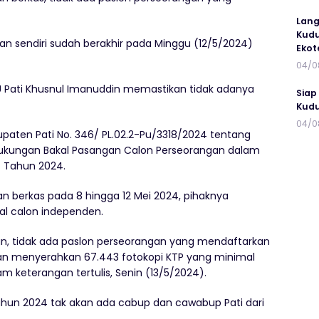
Lang
Kudu
an sendiri sudah berakhir pada Minggu (12/5/2024)
Ekot
04/0
U Pati Khusnul Imanuddin memastikan tidak adanya
Siap
Kudu
04/0
ten Pati No. 346/ PL.02.2-Pu/3318/2024 tentang
kungan Bakal Pasangan Calon Perseorangan dalam
i
Tahun 2024.
 berkas pada 8 hingga 12 Mei 2024, pihaknya
al calon independen.
n, tidak ada paslon perseorangan yang mendaftarkan
ngan menyerahkan 67.443 fotokopi KTP yang minimal
am keterangan tertulis, Senin (13/5/2024).
ahun 2024 tak akan ada cabup dan cawabup Pati dari