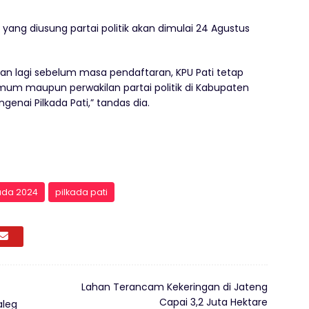
yang diusung partai politik akan dimulai 24 Agustus
lan lagi sebelum masa pendaftaran, KPU Pati tetap
m maupun perwakilan partai politik di Kabupaten
enai Pilkada Pati,” tandas dia.
ada 2024
pilkada pati
Lahan Terancam Kekeringan di Jateng
Capai 3,2 Juta Hektare
aleg