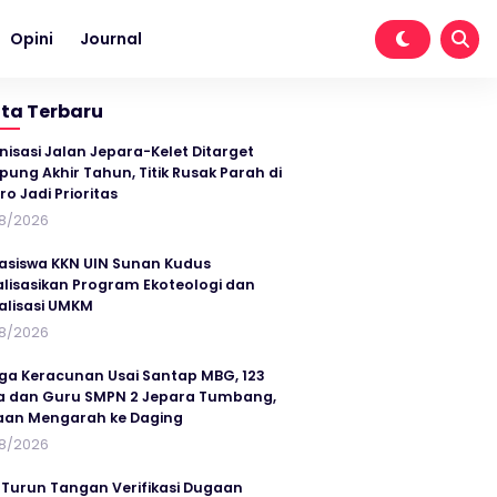
Opini
Journal
ita Terbaru
nisasi Jalan Jepara-Kelet Ditarget
ung Akhir Tahun, Titik Rusak Parah di
ro Jadi Prioritas
8/2026
siswa KKN UIN Sunan Kudus
alisasikan Program Ekoteologi dan
talisasi UMKM
8/2026
ga Keracunan Usai Santap MBG, 123
a dan Guru SMPN 2 Jepara Tumbang,
an Mengarah ke Daging
8/2026
 Turun Tangan Verifikasi Dugaan