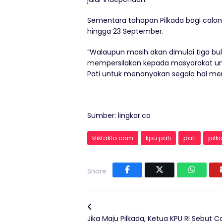
Sementara tahapan Pilkada bagi calon 
hingga 23 September.
“Walaupun masih akan dimulai tiga bu
mempersilakan kepada masyarakat umu
Pati untuk menanyakan segala hal meng
Sumber: lingkar.co
klikfakta.com
kpu pati
pati
pilk
Share:
Jika Maju Pilkada, Ketua KPU RI Sebut C