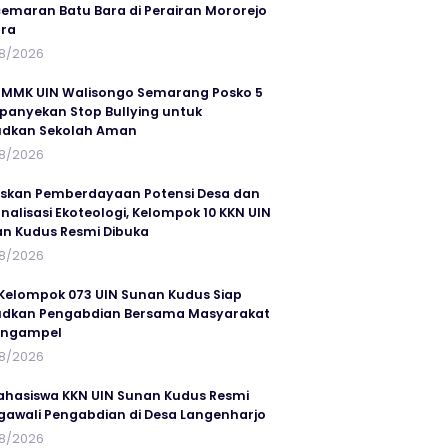
emaran Batu Bara di Perairan Mororejo
ra
8/2026
MMK UIN Walisongo Semarang Posko 5
anyekan Stop Bullying untuk
udkan Sekolah Aman
8/2026
skan Pemberdayaan Potensi Desa dan
rnalisasi Ekoteologi, Kelompok 10 KKN UIN
n Kudus Resmi Dibuka
8/2026
Kelompok 073 UIN Sunan Kudus Siap
dkan Pengabdian Bersama Masyarakat
angampel
8/2026
ahasiswa KKN UIN Sunan Kudus Resmi
awali Pengabdian di Desa Langenharjo
8/2026