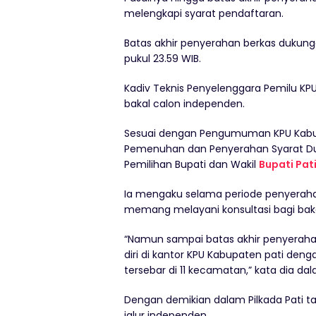
melengkapi syarat pendaftaran.
Batas akhir penyerahan berkas dukung
pukul 23.59 WIB.
Kadiv Teknis Penyelenggara Pemilu KP
bakal calon independen.
Sesuai dengan Pengumuman KPU Kabupa
Pemenuhan dan Penyerahan Syarat Du
Pemilihan Bupati dan Wakil
Bupati Pat
Ia mengaku selama periode penyerahan
memang melayani konsultasi bagi bak
“Namun sampai batas akhir penyeraha
diri di kantor KPU Kabupaten pati de
tersebar di 11 kecamatan,” kata dia dal
Dengan demikian dalam Pilkada Pati t
jalur independen.