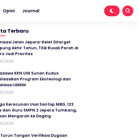
Opini
Journal
ita Terbaru
nisasi Jalan Jepara-Kelet Ditarget
ung Akhir Tahun, Titik Rusak Parah di
ro Jadi Prioritas
8/2026
siswa KKN UIN Sunan Kudus
alisasikan Program Ekoteologi dan
talisasi UMKM
8/2026
ga Keracunan Usai Santap MBG, 123
a dan Guru SMPN 2 Jepara Tumbang,
an Mengarah ke Daging
8/2026
 Turun Tangan Verifikasi Dugaan