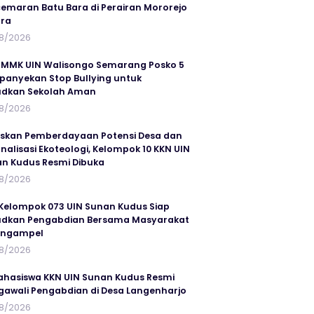
emaran Batu Bara di Perairan Mororejo
ra
8/2026
MMK UIN Walisongo Semarang Posko 5
anyekan Stop Bullying untuk
udkan Sekolah Aman
8/2026
skan Pemberdayaan Potensi Desa dan
rnalisasi Ekoteologi, Kelompok 10 KKN UIN
n Kudus Resmi Dibuka
8/2026
Kelompok 073 UIN Sunan Kudus Siap
dkan Pengabdian Bersama Masyarakat
angampel
8/2026
ahasiswa KKN UIN Sunan Kudus Resmi
awali Pengabdian di Desa Langenharjo
8/2026