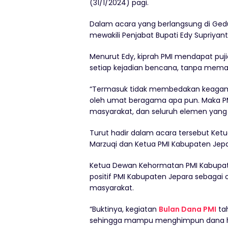
(31/1/2024) pagi.
Dalam acara yang berlangsung di Gedun
mewakili Penjabat Bupati Edy Supriyant
Menurut Edy, kiprah PMI mendapat pu
setiap kejadian bencana, tanpa mema
“Termasuk tidak membedakan keagama
oleh umat beragama apa pun. Maka PMI
masyarakat, dan seluruh elemen yang 
Turut hadir dalam acara tersebut K
Marzuqi dan Ketua PMI Kabupaten Jepa
Ketua Dewan Kehormatan PMI Kabupat
positif PMI Kabupaten Jepara sebagai
masyarakat.
“Buktinya, kegiatan
Bulan Dana PMI
ta
sehingga mampu menghimpun dana hing