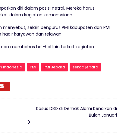
kan diri dalam posisi netral. Mereka harus
akat dalam kegiatan kemanusiaan.
n menyebut, selain pengurus PMI kabupaten dan PMI
 hadir karyawan dan relawan.
dan membahas hal-hal lain terkait kegiatan
h indonesia
PMI
PMI Jepara
sekda jepara
Kasus DBD di Demak Alami Kenaikan di
Bulan Januari