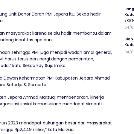
Lang
g Unit Donor Darah PMI Jepara itu, Sekda hadir
Kudu
Ekot
a.
04/0
jian masyarakat karena selalu hadir membantu dalam
Siap
ndang identitas apa pun.
Kudu
04/0
an sehingga PMI juga menjadi wadah amal general,
 harus terus bersinergi dengan pemerintah,
ada,” kata Sekda Edy Sujatmiko.
etua Dewan Kehormatan PMI Kabupaten Jepara Ahmad
ra Sutedjo S. Sumarto.
en Jepara Ahmad Marzuqi membenarkan, kinerja
 organisasi sosial kemanusiaan mendapat simpati
hun 2023 mendapat dukungan besar dari masyarakat
ga Rp2,449 miliar,” kata Marzuqi.