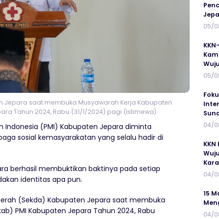
Penc
Jepa
05/0
KKN-
Kamp
Wuj
05/0
Foku
ten Jepara saat membuka Musyawarah Kerja Kabupaten
Inte
ara Tahun 2024, Rabu (31/1/2024) pagi (Istimewa)
Suna
04/0
h Indonesia (PMI) Kabupaten Jepara diminta
ga sosial kemasyarakatan yang selalu hadir di
KKN 
Wuju
Kar
ara berhasil membuktikan baktinya pada setiap
04/0
kan identitas apa pun.
15 M
 Daerah (Sekda) Kabupaten Jepara saat membuka
Meng
ab) PMI Kabupaten Jepara Tahun 2024, Rabu
04/0