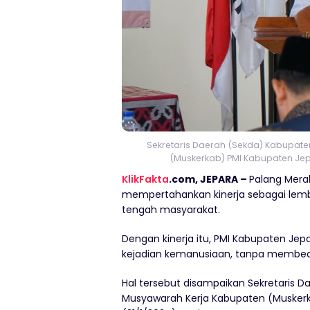
Sekretaris Daerah (Sekda) Kabupa
(Muskerkab) PMI Kabupaten Jep
KlikFakta
.com, JEPARA –
Palang Mera
mempertahankan kinerja sebagai lemba
tengah masyarakat.
Dengan kinerja itu, PMI Kabupaten Jep
kejadian kemanusiaan, tanpa membeda
Hal tersebut disampaikan Sekretaris
Musyawarah Kerja Kabupaten (Muskerk