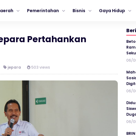
aerah
Pemerintahan
Bisnis
Gaya Hidup
Ber
Jepara Pertahankan
Beto
Ramp
Seku
06/0
jepara
503 views
Maha
Sosi
Digi
06/0
Didu
Sisw
Duga
06/0
BRIN