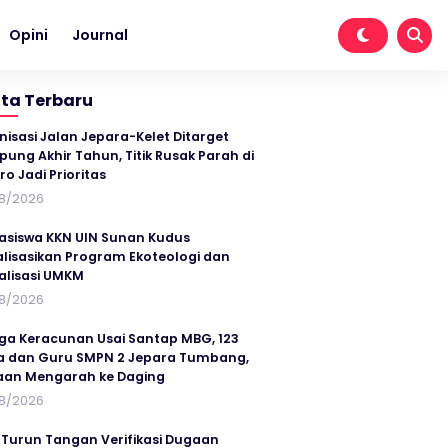
Opini
Journal
ita Terbaru
nisasi Jalan Jepara-Kelet Ditarget
ung Akhir Tahun, Titik Rusak Parah di
ro Jadi Prioritas
8/2026
siswa KKN UIN Sunan Kudus
alisasikan Program Ekoteologi dan
talisasi UMKM
8/2026
ga Keracunan Usai Santap MBG, 123
a dan Guru SMPN 2 Jepara Tumbang,
an Mengarah ke Daging
8/2026
 Turun Tangan Verifikasi Dugaan