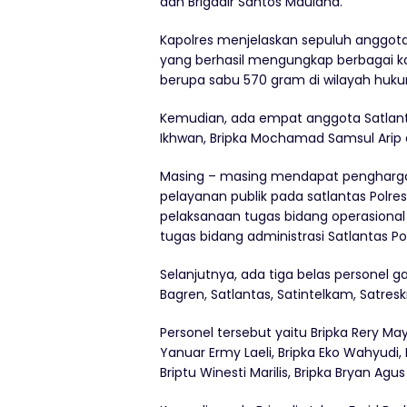
dan Brigadir Santos Maulana.
Kapolres menjelaskan sepuluh anggota
yang berhasil mengungkap berbagai ka
berupa sabu 570 gram di wilayah huku
Kemudian, ada empat anggota Satlanta
Ikhwan, Bripka Mochamad Samsul Arip d
Masing – masing mendapat penghargaa
pelayanan publik pada satlantas Polre
pelaksanaan tugas bidang operasional 
tugas bidang administrasi Satlantas Po
Selanjutnya, ada tiga belas personel g
Bagren, Satlantas, Satintelkam, Satresk
Personel tersebut yaitu Bripka Rery May
Yanuar Ermy Laeli, Bripka Eko Wahyudi, 
Briptu Winesti Marilis, Bripka Bryan Agus