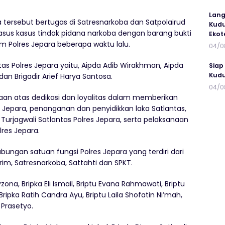
Lang
 tersebut bertugas di Satresnarkoba dan Satpolairud
Kudu
sus kasus tindak pidana narkoba dengan barang bukti
Ekot
m Polres Jepara beberapa waktu lalu.
04/0
s Polres Jepara yaitu, Aipda Adib Wirakhman, Aipda
Siap
Kudu
an Brigadir Arief Harya Santosa.
04/0
n atas dedikasi dan loyalitas dalam memberikan
s Jepara, penanganan dan penyidikkan laka Satlantas,
Turjagwali Satlantas Polres Jepara, serta pelaksanaan
lres Jepara.
abungan satuan fungsi Polres Jepara yang terdiri dari
rim, Satresnarkoba, Sattahti dan SPKT.
zona, Bripka Eli Ismail, Briptu Evana Rahmawati, Briptu
Bripka Ratih Candra Ayu, Briptu Laila Shofatin Ni’mah,
 Prasetyo.