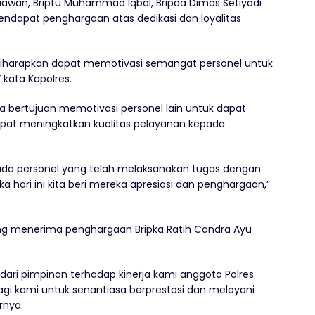
iawan, Briptu Muhammad Iqbal, Bripda Dimas Setiyadi
endapat penghargaan atas dedikasi dan loyalitas
iharapkan dapat memotivasi semangat personel untuk
 kata Kapolres.
a bertujuan memotivasi personel lain untuk dapat
apat meningkatkan kualitas pelayanan kepada
da personel yang telah melaksanakan tugas dengan
hari ini kita beri mereka apresiasi dan penghargaan,”
ang menerima penghargaan Bripka Ratih Candra Ayu
dari pimpinan terhadap kinerja kami anggota Polres
agi kami untuk senantiasa berprestasi dan melayani
rnya.