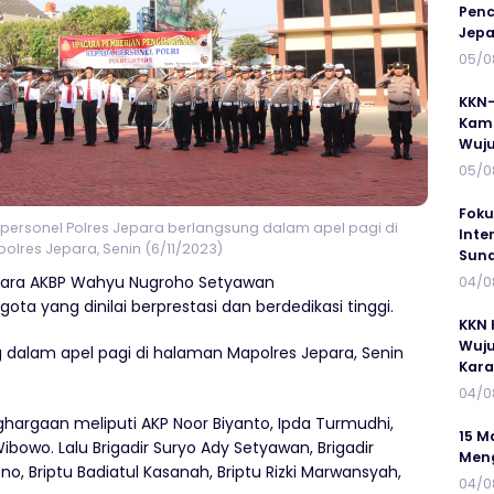
Penc
Jepa
05/0
KKN-
Kamp
Wuj
05/0
Foku
ersonel Polres Jepara berlangsung dalam apel pagi di
Inte
lres Jepara, Senin (6/11/2023)
Suna
para AKBP Wahyu Nugroho Setyawan
04/0
a yang dinilai berprestasi dan berdedikasi tinggi.
KKN 
Wuju
dalam apel pagi di halaman Mapolres Jepara, Senin
Kar
04/0
rgaan meliputi AKP Noor Biyanto, Ipda Turmudhi,
15 M
ibowo. Lalu Brigadir Suryo Ady Setyawan, Brigadir
Meng
o, Briptu Badiatul Kasanah, Briptu Rizki Marwansyah,
04/0