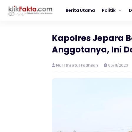
Berita Utama
Politik
D
Kapolres Jepara B
Anggotanya, Ini D
Nur Ithrotul Fadhilah
06/11/2023