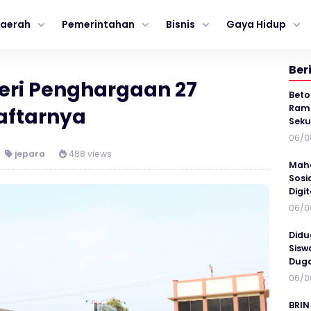
aerah
Pemerintahan
Bisnis
Gaya Hidup
Ber
eri Penghargaan 27
Beto
Ramp
aftarnya
Seku
06/0
jepara
488 views
Maha
Sosi
Digi
06/0
Didu
Sisw
Duga
06/0
BRIN