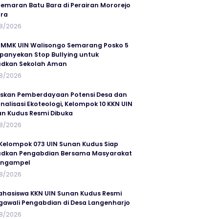
emaran Batu Bara di Perairan Mororejo
ra
8/2026
MMK UIN Walisongo Semarang Posko 5
anyekan Stop Bullying untuk
udkan Sekolah Aman
8/2026
skan Pemberdayaan Potensi Desa dan
rnalisasi Ekoteologi, Kelompok 10 KKN UIN
n Kudus Resmi Dibuka
8/2026
Kelompok 073 UIN Sunan Kudus Siap
dkan Pengabdian Bersama Masyarakat
angampel
8/2026
ahasiswa KKN UIN Sunan Kudus Resmi
awali Pengabdian di Desa Langenharjo
8/2026