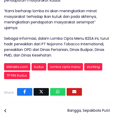
pendapatan masyarakat Kudus.
“Kami berharap lomba ini akan meningkatkan minat
masyarakat terhadap ikan kutuk dan pada akhirnya,
meningkatkan pendapatan masyarakat setempat”
ujarnya.
Sebagai informasi, dalam Lomba Cipta Menu B2SA ini, turut
hadir perwakilan dari PT Nojorono Tobacco International,
perwakilan OPD dari Dinas Pertanian, Dinas Budpar, Dinas
PMD, dan Dinas Kesehatan.
klikfakta.com
kudus
lomba cipta menu
stunting
TP PKK Kudus
Share:
Bangga, Sepakbola Putri