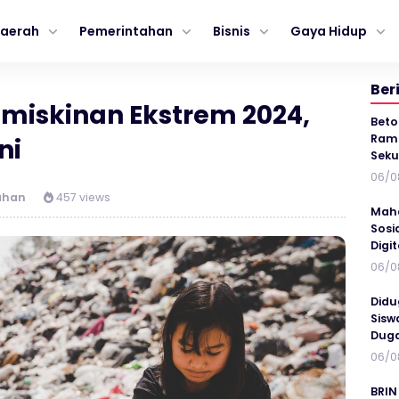
aerah
Pemerintahan
Bisnis
Gaya Hidup
Ber
emiskinan Ekstrem 2024,
Beto
Ramp
ni
Seku
06/0
ahan
457 views
Maha
Sosi
Digi
06/0
Didu
Sisw
Duga
06/0
BRIN