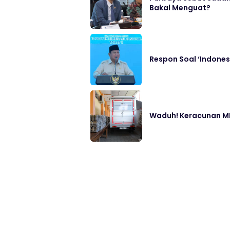
Bakal Menguat?
Respon Soal ‘Indones
Waduh! Keracunan MB
Guru se-Kecamatan D
Mengejutkan! Anggo