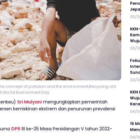
Penc
Jepa
05/0
KKN-
Kamp
Wuj
05/0
Foku
Inte
Suna
04/0
 the concept of pollution and the environment,Recycling old
KKN 
h,World Environment Day
Wuju
Menkeu)
Sri Mulyani
mengungkapkan pemerintah
Kar
ersen kemiskinan ekstrem dan penurunan prevalensi
04/0
15 M
purna
DPR
RI ke-25 Masa Persidangan V tahun 2022-
Meng
04/0