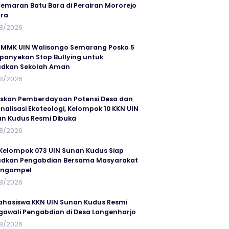
emaran Batu Bara di Perairan Mororejo
ra
8/2026
MMK UIN Walisongo Semarang Posko 5
anyekan Stop Bullying untuk
udkan Sekolah Aman
8/2026
skan Pemberdayaan Potensi Desa dan
rnalisasi Ekoteologi, Kelompok 10 KKN UIN
n Kudus Resmi Dibuka
8/2026
Kelompok 073 UIN Sunan Kudus Siap
dkan Pengabdian Bersama Masyarakat
angampel
8/2026
ahasiswa KKN UIN Sunan Kudus Resmi
awali Pengabdian di Desa Langenharjo
8/2026