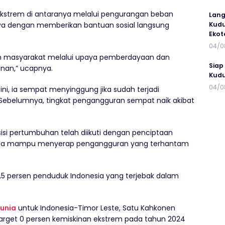
kstrem di antaranya melalui pengurangan beban
Lang
Kudu
ya dengan memberikan bantuan sosial langsung
Ekot
04/0
n masyarakat melalui upaya pemberdayaan dan
Siap
nan,” ucapnya.
Kudu
04/0
ni, ia sempat menyinggung jika sudah terjadi
 Sebelumnya, tingkat pengangguran sempat naik akibat
 sisi pertumbuhan telah diikuti dengan penciptaan
hingga mampu menyerap pengangguran yang terhantam
1,5 persen penduduk Indonesia yang terjebak dalam
unia
untuk Indonesia-Timor Leste, Satu Kahkonen
rget 0 persen kemiskinan ekstrem pada tahun 2024