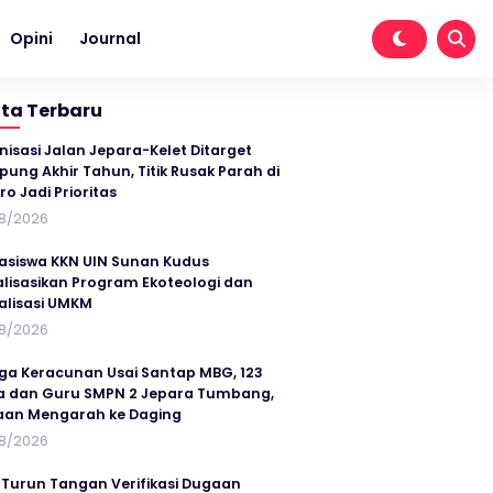
Opini
Journal
ita Terbaru
nisasi Jalan Jepara-Kelet Ditarget
ung Akhir Tahun, Titik Rusak Parah di
ro Jadi Prioritas
8/2026
siswa KKN UIN Sunan Kudus
alisasikan Program Ekoteologi dan
talisasi UMKM
8/2026
ga Keracunan Usai Santap MBG, 123
a dan Guru SMPN 2 Jepara Tumbang,
an Mengarah ke Daging
8/2026
 Turun Tangan Verifikasi Dugaan