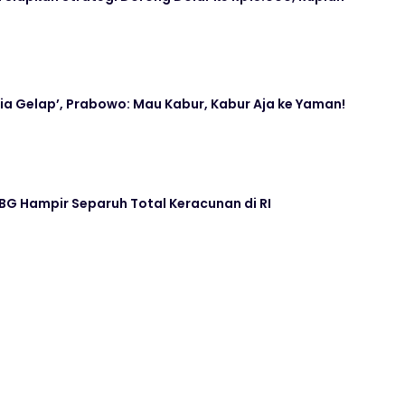
ia Gelap’, Prabowo: Mau Kabur, Kabur Aja ke Yaman!
G Hampir Separuh Total Keracunan di RI
awe Kudus Ikuti Bimtek PGRI
ta DPR Bandingkan Madrasah dan Sekolah Umum,