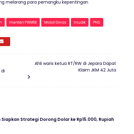
ang melarang para pemangku kepentingan
m
menteri PANRB
Mobil Dinas
mudik
PNS
Ahli waris ketua RT/RW di Jepara Dapat
Klaim JKM 42 Juta
 di
Siapkan Strategi Dorong Dolar ke Rp15.000, Rupiah