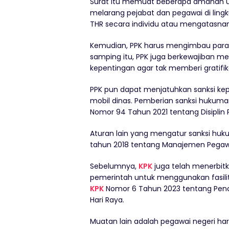
Surat itu memuat beberapa amanah un
melarang pejabat dan pegawai di ling
THR secara individu atau mengatasnam
Kemudian, PPK harus mengimbau para p
samping itu, PPK juga berkewajiban m
kepentingan agar tak memberi gratifik
PPK pun dapat menjatuhkan sanksi k
mobil dinas. Pemberian sanksi hukuman
Nomor 94 Tahun 2021 tentang Disiplin P
Aturan lain yang mengatur sanksi huk
tahun 2018 tentang Manajemen Pegawai
Sebelumnya,
KPK
juga telah menerbitk
pemerintah untuk menggunakan fasilita
KPK
Nomor 6 Tahun 2023 tentang Pence
Hari Raya.
Muatan lain adalah pegawai negeri haru