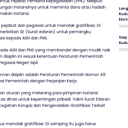
tuk Pejabat Pembina Kepegawaian (PPK). Meliputi
kungan instansinya untuk meminta dana atau hadiah
Lang
akan instansi.
Kudu
Ekot
ejabat dan pegawai untuk menolak gratifikasi. Di
04/0
enerbitkan SE (Surat edaran) untuk pemangku
Siap
asi kepada ASN dan PNS.
Kudu
04/0
epada ASN dan PNS yang membandel dengan mudik naik
 disiplin ini sesuai ketentuan Peraturan Pemerintah
egawai Negeri Sipil.
uman disiplin adalah Peraturan Pemerintah Nomor 49
 Pemerintah dengan Perjanjian Kerja.
an aturan yang melarang para pimpinan instansi
s dinas untuk kepentingan pribadi. Yakni Surat Edaran
gahan Korupsi dan Pengendalian Gratifikasi Terkait
s menolak gratifikasi. Di samping itu juga harus