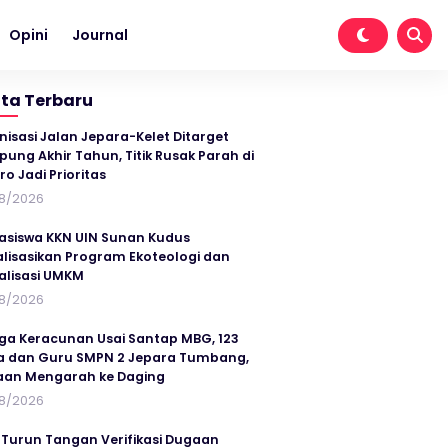
Opini
Journal
ita Terbaru
nisasi Jalan Jepara-Kelet Ditarget
ung Akhir Tahun, Titik Rusak Parah di
ro Jadi Prioritas
8/2026
siswa KKN UIN Sunan Kudus
alisasikan Program Ekoteologi dan
talisasi UMKM
8/2026
ga Keracunan Usai Santap MBG, 123
a dan Guru SMPN 2 Jepara Tumbang,
an Mengarah ke Daging
8/2026
 Turun Tangan Verifikasi Dugaan