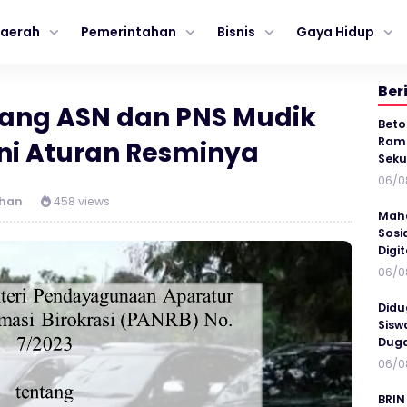
aerah
Pemerintahan
Bisnis
Gaya Hidup
Ber
rang ASN dan PNS Mudik
Beto
Ramp
Ini Aturan Resminya
Seku
06/0
ahan
458 views
Maha
Sosi
Digi
06/0
Didu
Sisw
Duga
06/0
BRIN