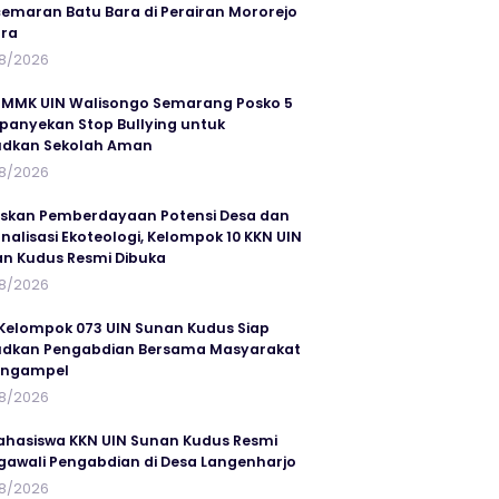
emaran Batu Bara di Perairan Mororejo
ra
8/2026
MMK UIN Walisongo Semarang Posko 5
anyekan Stop Bullying untuk
udkan Sekolah Aman
8/2026
skan Pemberdayaan Potensi Desa dan
rnalisasi Ekoteologi, Kelompok 10 KKN UIN
n Kudus Resmi Dibuka
8/2026
Kelompok 073 UIN Sunan Kudus Siap
dkan Pengabdian Bersama Masyarakat
angampel
8/2026
ahasiswa KKN UIN Sunan Kudus Resmi
awali Pengabdian di Desa Langenharjo
8/2026