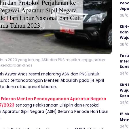
Penc
Jepa
05/0
KKN-
Kamp
Wuj
05/0
Foku
Tahun 2023 yang larang ASN dan PNS mudik menggunakan
Inte
kendaraan dinas
Suna
04/0
ah Azwar Anas resmi melarang ASN dan PNS untuk
 surat tertandatangan Menteri Abdullah pada 14 April
KKN 
a dana atau parsel lebaran.
Wuju
Kar
 Edaran Menteri Pendayagunaan Aparatur Negara
04/0
 7/2023
tentang Pelaksanaan Disiplin dan Protokol
 Aparatur Sipil Negara (ASN) Selama Periode Hari Libur
15 M
.
Meng
04/0