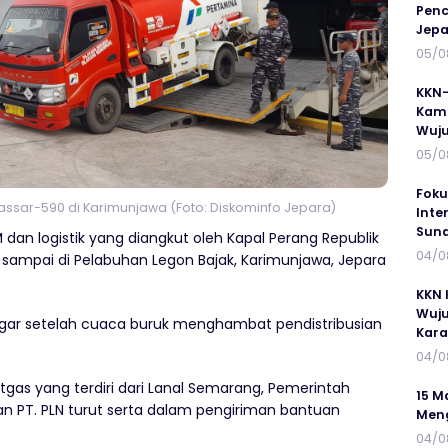
Penc
Jepa
05/0
KKN-
Kamp
Wuj
05/0
Foku
assar-590 di Karimunjawa (Foto: Diskominfo Jepara)
Inte
Suna
dan logistik yang diangkut oleh Kapal Perang Republik
04/0
 sampai di Pelabuhan Legon Bajak, Karimunjawa, Jepara
KKN 
Wuju
egar setelah cuaca buruk menghambat pendistribusian
Kar
04/0
tgas yang terdiri dari Lanal Semarang, Pemerintah
15 M
an PT. PLN turut serta dalam pengiriman bantuan
Meng
04/0