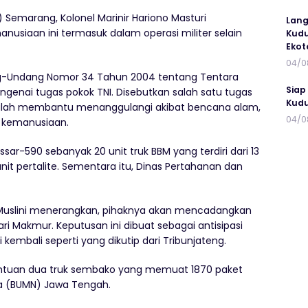
Semarang, Kolonel Marinir Hariono Masturi
Lang
siaan ini termasuk dalam operasi militer selain
Kudu
Ekot
04/0
g-Undang Nomor 34 Tahun 2004 tentang Tentara
Siap
engenai tugas pokok TNI. Disebutkan salah satu tugas
Kudu
 adalah membantu menanggulangi akibat bencana alam,
04/0
 kemanusiaan.
r-590 sebanyak 20 unit truk BBM yang terdiri dari 13
unit pertalite. Sementara itu, Dinas Pertahanan dan
a Muslini menerangkan, pihaknya akan mencadangkan
i Makmur. Keputusan ini dibuat sebagai antisipasi
kembali seperti yang dikutip dari Tribunjateng.
antuan dua truk sembako yang memuat 1870 paket
ra (BUMN) Jawa Tengah.