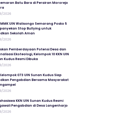
emaran Batu Bara di Perairan Mororejo
ra
8/2026
MMK UIN Walisongo Semarang Posko 5
anyekan Stop Bullying untuk
udkan Sekolah Aman
8/2026
skan Pemberdayaan Potensi Desa dan
rnalisasi Ekoteologi, Kelompok 10 KKN UIN
n Kudus Resmi Dibuka
8/2026
Kelompok 073 UIN Sunan Kudus Siap
dkan Pengabdian Bersama Masyarakat
angampel
8/2026
ahasiswa KKN UIN Sunan Kudus Resmi
awali Pengabdian di Desa Langenharjo
8/2026