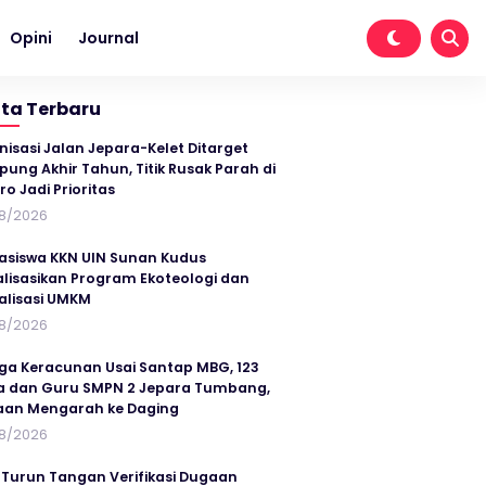
Opini
Journal
ita Terbaru
nisasi Jalan Jepara-Kelet Ditarget
ung Akhir Tahun, Titik Rusak Parah di
ro Jadi Prioritas
8/2026
siswa KKN UIN Sunan Kudus
alisasikan Program Ekoteologi dan
talisasi UMKM
8/2026
ga Keracunan Usai Santap MBG, 123
a dan Guru SMPN 2 Jepara Tumbang,
an Mengarah ke Daging
8/2026
 Turun Tangan Verifikasi Dugaan