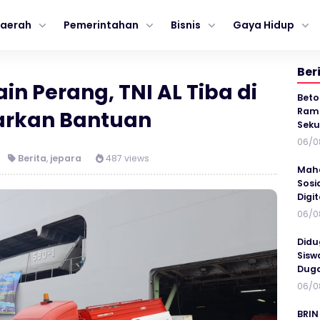
aerah
Pemerintahan
Bisnis
Gaya Hidup
Ber
ain Perang, TNI AL Tiba di
Beto
Ramp
arkan Bantuan
Seku
06/0
Berita
,
jepara
487 views
Maha
Sosi
Digi
06/0
Didu
Sisw
Duga
06/0
BRIN