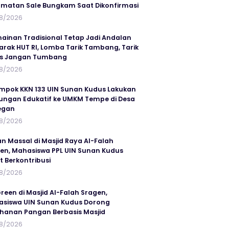
matan Sale Bungkam Saat Dikonfirmasi
8/2026
ainan Tradisional Tetap Jadi Andalan
rak HUT RI, Lomba Tarik Tambang, Tarik
us Jangan Tumbang
8/2026
mpok KKN 133 UIN Sunan Kudus Lakukan
ungan Edukatif ke UMKM Tempe di Desa
egan
8/2026
an Massal di Masjid Raya Al-Falah
en, Mahasiswa PPL UIN Sunan Kudus
t Berkontribusi
8/2026
reen di Masjid Al-Falah Sragen,
siswa UIN Sunan Kudus Dorong
hanan Pangan Berbasis Masjid
8/2026