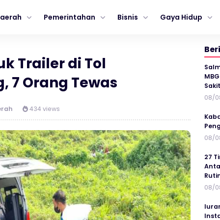
aerah
Pemerintahan
Bisnis
Gaya Hidup
Ber
k Trailer di Tol
Salm
MBG 
, 7 Orang Tewas
Saki
08/0
erah
434 views
Kaba
Peng
08/0
27 T
Anta
Ruti
08/0
Iura
Inst