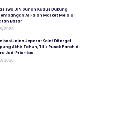
siswa UIN Sunan Kudus Dukung
embangan Al Falah Market Melalui
atan Bazar
8/2026
nisasi Jalan Jepara-Kelet Ditarget
ung Akhir Tahun, Titik Rusak Parah di
ro Jadi Prioritas
8/2026