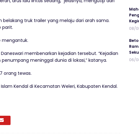
erah, arus lalu lintas sedang,” jelasnya, mengutip dari
Maha
Peng
belakang truk trailer yang melaju dari arah sama.
Kegi
parit.
08/0
e mengantuk.
Beto
Ramp
Seku
a Daneswari membenarkan kejadian tersebut. “Kejadian
uh penumpang meninggal dunia di lokasi,” katanya.
06/0
7 orang tewas.
 Islam Kendal di Kecamatan Weleri, Kabupaten Kendal.