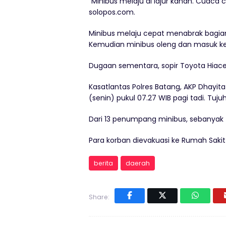
“Minibus melaju di lajur kanan. Cuaca c
solopos.com.
Minibus melaju cepat menabrak bagian 
Kemudian minibus oleng dan masuk ke 
Dugaan sementara, sopir Toyota Hiac
Kasatlantas Polres Batang, AKP Dhayit
(senin) pukul 07.27 WIB pagi tadi. Tuj
Dari 13 penumpang minibus, sebanyak 
Para korban dievakuasi ke Rumah Sakit
berita
daerah
Share: