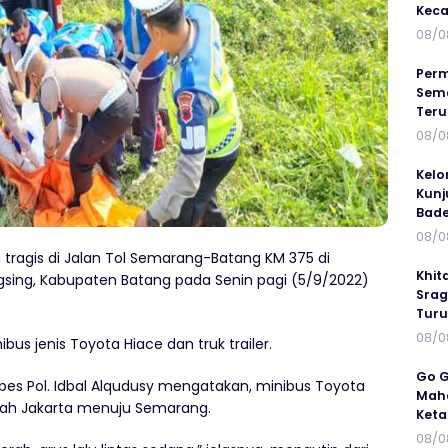
Keca
08/0
Perm
Sema
Ter
08/0
Kelo
Kunj
Bad
08/0
 tragis di Jalan Tol Semarang-Batang KM 375 di
Khit
sing, Kabupaten Batang pada Senin pagi (5/9/2022)
Srag
Turu
08/0
bus jenis Toyota Hiace dan truk trailer.
Go G
es Pol. Idbal Alqudusy mengatakan, minibus Toyota
Maha
arah Jakarta menuju Semarang.
Keta
08/0