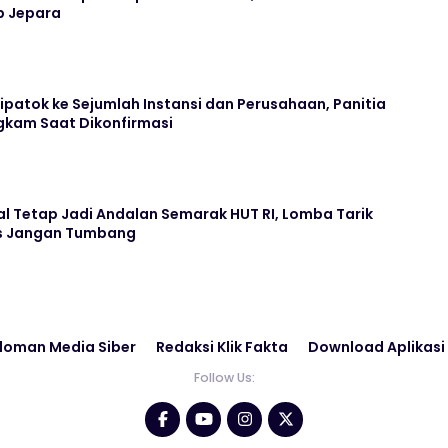
b Jepara
Dipatok ke Sejumlah Instansi dan Perusahaan, Panitia
kam Saat Dikonfirmasi
l Tetap Jadi Andalan Semarak HUT RI, Lomba Tarik
us Jangan Tumbang
doman Media Siber
Redaksi Klik Fakta
Download Aplikasi
Follow Us: