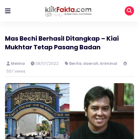
Mas Bechi Berhasil Ditangkap – Kiai
Mukhtar Tetap Pasang Badan
Melina
08/07/2022
Berita
,
daerah
,
kriminal
557 views