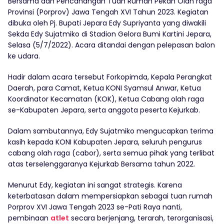
Bersama dan Pencanangan Tuan Rumah Pekan Olah raga
Provinsi (Porprov) Jawa Tengah XVI Tahun 2023. Kegiatan
dibuka oleh Pj. Bupati Jepara Edy Supriyanta yang diwakili
Sekda Edy Sujatmiko di Stadion Gelora Bumi Kartini Jepara,
Selasa (5/7/2022). Acara ditandai dengan pelepasan balon
ke udara.
Hadir dalam acara tersebut Forkopimda, Kepala Perangkat
Daerah, para Camat, Ketua KONI Syamsul Anwar, Ketua
Koordinator Kecamatan (KOK), Ketua Cabang olah raga
se-Kabupaten Jepara, serta anggota peserta Kejurkab.
Dalam sambutannya, Edy Sujatmiko mengucapkan terima
kasih kepada KONI Kabupaten Jepara, seluruh pengurus
cabang olah raga (cabor), serta semua pihak yang terlibat
atas terselenggaranya Kejurkab Bersama tahun 2022.
Menurut Edy, kegiatan ini sangat strategis. Karena
keterbatasan dalam mempersiapkan sebagai tuan rumah
Porprov XVI Jawa Tengah 2023 se-Pati Raya nanti,
pembinaan
atlet
secara berjenjang, terarah, terorganisasi,