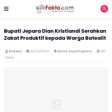
Bupati Jepara Dian Kristiandi Serahkan
Zakat Produktif kepada Warga Batealit
Redaksi
02/03/2022
Berita
,
bupati jepara
491
views