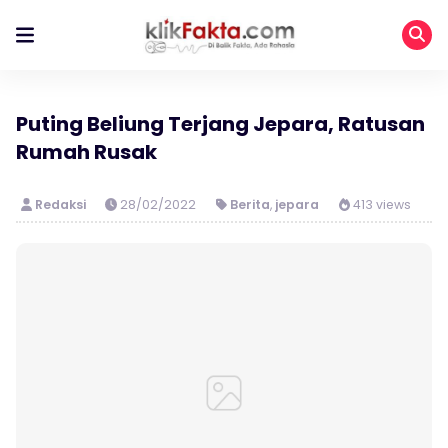
Puting Beliung Terjang Jepara, Ratusan
Rumah Rusak
Redaksi
28/02/2022
Berita
,
jepara
413 views