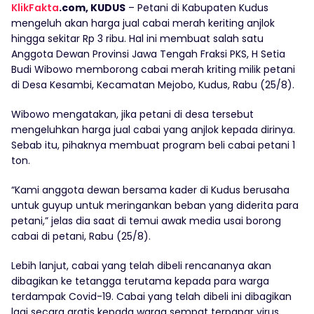
KlikFakta
.com, KUDUS
– Petani di Kabupaten Kudus
mengeluh akan harga jual cabai merah keriting anjlok
hingga sekitar Rp 3 ribu. Hal ini membuat salah satu
Anggota Dewan Provinsi Jawa Tengah Fraksi PKS, H Setia
Budi Wibowo memborong cabai merah kriting milik petani
di Desa Kesambi, Kecamatan Mejobo, Kudus, Rabu (25/8).
Wibowo mengatakan, jika petani di desa tersebut
mengeluhkan harga jual cabai yang anjlok kepada dirinya.
Sebab itu, pihaknya membuat program beli cabai petani 1
ton.
“Kami anggota dewan bersama kader di Kudus berusaha
untuk guyup untuk meringankan beban yang diderita para
petani,” jelas dia saat di temui awak media usai borong
cabai di petani, Rabu (25/8).
Lebih lanjut, cabai yang telah dibeli rencananya akan
dibagikan ke tetangga terutama kepada para warga
terdampak Covid-19. Cabai yang telah dibeli ini dibagikan
lagi secara gratis kepada warga sempat terpapar virus