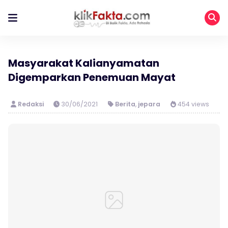
Masyarakat Kalianyamatan
Digemparkan Penemuan Mayat
Redaksi
30/06/2021
Berita
,
jepara
454 views