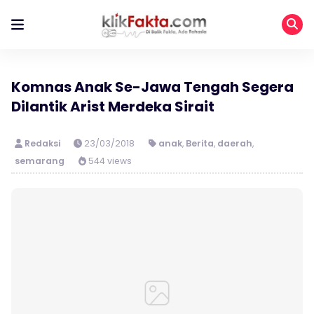
Komnas Anak Se-Jawa Tengah Segera
Dilantik Arist Merdeka Sirait
Redaksi
23/03/2018
anak
,
Berita
,
daerah
,
semarang
544 views