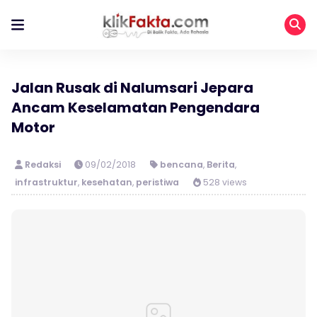
Jalan Rusak di Nalumsari Jepara
Ancam Keselamatan Pengendara
Motor
Redaksi
09/02/2018
bencana
,
Berita
,
infrastruktur
,
kesehatan
,
peristiwa
528 views