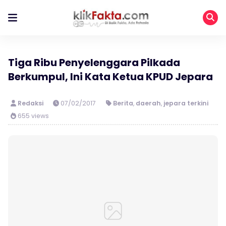
Tiga Ribu Penyelenggara Pilkada
Berkumpul, Ini Kata Ketua KPUD Jepara
Redaksi
07/02/2017
Berita
,
daerah
,
jepara terkini
655 views