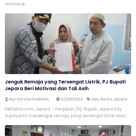
termasuk...
Jenguk Remaja yang Tersengat Listrik, PJ Bupati
Jepara Beri Motivasi dan Tali Asih
Nur Ithrotul Fadhilah
02/08/2023
adv
,
Berita
,
jepara
Klikfakta.com, Jepara – Penjabat (Pj) Bupati Jepara Edy
Supriyanta menjenguk remaja yang tersengat listrik saat...