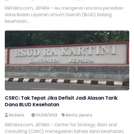
klikFakta.com, JEPARA – Isu mengenai rencana penarikan
dana Badan Layanan Umum Daerah (BLUD) bidang
kesehatan...
CSRC: Tak Tepat Jika Defisit Jadi Alasan Tarik
Dana BLUD Kesehatan
Redaksi
03/08/2023
Berita
,
jepara
klikFakta.com, JEPARA – Center for Strategy, Riset and
Consulting (CSRC) menegaskan bahwa dana kesehatan,