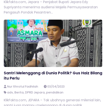
Klikfakta.com, Jepara – Penjabat Bupati Jepara Edy
Supriyanta menerima audiensi Majelis Permusyawaratan
Pengasuh Pondok Pesantren...
Santri Melenggang di Dunia Politik? Gus Haiz Bilang
itu Perlu
Nur Ithrotul Fadhilah
03/04/2023
adv
,
Berita
,
DPRD Jepara
,
pendidikan
KlikFakta.com, JEPARA – Tak ubahnya generasi milenial lain,
santri juga mampu melenggang di dunia politik....