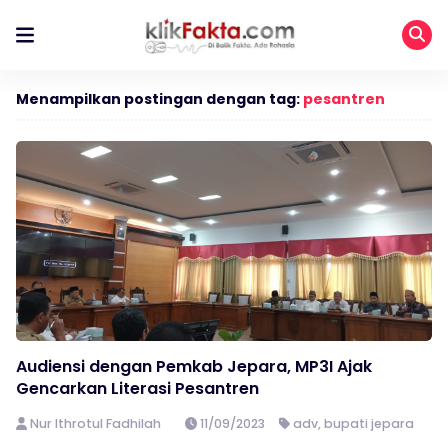
Menampilkan postingan dengan tag:
pesantren
Audiensi dengan Pemkab Jepara, MP3I Ajak
Gencarkan Literasi Pesantren
Nur Ithrotul Fadhilah
11/09/2023
adv
,
bupati jepara