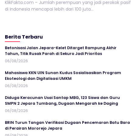
KlikFakta.com – Jumlah perempuan yang jadi perokok pasif
di Indonesia mencapai lebih dari 100 juta...
Berita Terbaru
Betonisasi Jalan Jepara-Kelet Ditarget Rampung Akhir
Tahun, Titik Rusak Parah di Sekuro Jadi Prioritas
06/08/2026
Mahasiswa KKN UIN Sunan Kudus Sosialisasikan Program
Ekoteologi dan Digitalisasi UMKM
06/08/2026
Diduga Keracunan Usai Santap MBG, 123 Siswa dan Guru
SMPN 2 Jepara Tumbang, Dugaan Mengarah ke Daging
06/08/2026
BRIN Turun Tangan Verifikasi Dugaan Pencemaran Batu Bara
di Perairan Mororejo Jepara
05/08/2026