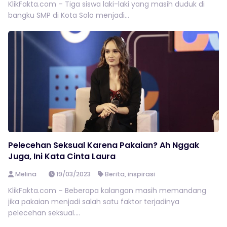
KlikFakta.com – Tiga siswa laki-laki yang masih duduk di
bangku SMP di Kota Solo menjadi...
Pelecehan Seksual Karena Pakaian? Ah Nggak
Juga, Ini Kata Cinta Laura
Melina
19/03/2023
Berita
,
inspirasi
KlikFakta.com – Beberapa kalangan masih memandang
jika pakaian menjadi salah satu faktor terjadinya
pelecehan seksual....