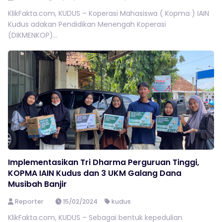
KlikFakta.com, KUDUS – Koperasi Mahasiswa ( Kopma ) IAIN
Kudus adakan Pendidikan Menengah Koperasi
(DIKMENKOP)...
Implementasikan Tri Dharma Perguruan Tinggi,
KOPMA IAIN Kudus dan 3 UKM Galang Dana
Musibah Banjir
Reporter
15/02/2024
kudus
KlikFakta.com, KUDUS – Sebagai bentuk kepedulian