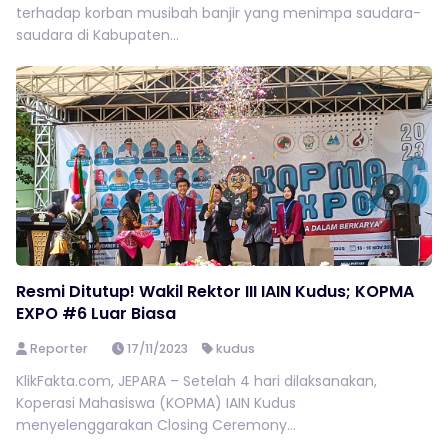
terhadap korban musibah banjir yang menimpa saudara-
saudara di Kabupaten...
Resmi Ditutup! Wakil Rektor III IAIN Kudus; KOPMA
EXPO #6 Luar Biasa
Reporter
17/11/2023
kudus
KlikFakta.com, JEPARA – Setelah 4 hari dilaksanakan,
Koperasi Mahasiswa (KOPMA) IAIN Kudus
menyelenggarakan Closing Ceremony...