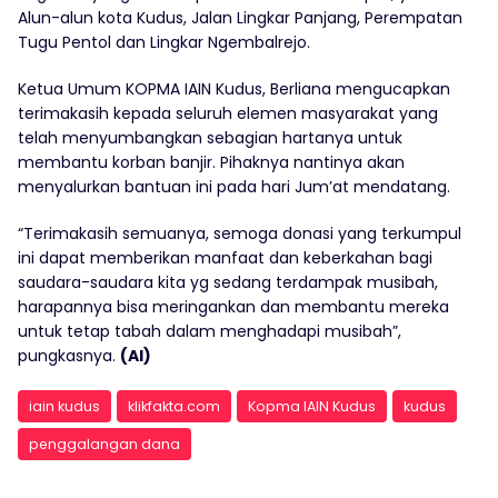
Alun-alun kota Kudus, Jalan Lingkar Panjang, Perempatan
Tugu Pentol dan Lingkar Ngembalrejo.
Ketua Umum KOPMA IAIN Kudus, Berliana mengucapkan
terimakasih kepada seluruh elemen masyarakat yang
telah menyumbangkan sebagian hartanya untuk
membantu korban banjir. Pihaknya nantinya akan
menyalurkan bantuan ini pada hari Jum’at mendatang.
“Terimakasih semuanya, semoga donasi yang terkumpul
ini dapat memberikan manfaat dan keberkahan bagi
saudara-saudara kita yg sedang terdampak musibah,
harapannya bisa meringankan dan membantu mereka
untuk tetap tabah dalam menghadapi musibah”,
pungkasnya.
(Al)
iain kudus
klikfakta.com
Kopma IAIN Kudus
kudus
penggalangan dana