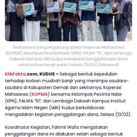
Mahasiswa yang tergabung dalam Koperasi Mahasiswa
(KOPMA), Kelompok Pecinta Nalar (KPN), PALWA “51”, dan Lembaga
Dakwah Kampus IAIN Kudus melakukan penggalangan dana
untuk korban banjir pada Selasa (13/02) (Istimewa)
KlikFakta
.com, KUDUS –
Sebagai bentuk kepedulian
terhadap korban musibah banjir yang menimpa saudara-
saudara di Kabupaten Demak dan sekitarnya, Koperasi
Mahasiswa (
KOPMA
) bersama Kelompok Pecinta Nalar
(KPN), PALWA “51”, dan Lembaga Dakwah Kampus Institut
Agama Islam Negeri (IAIN) Kudus berkolaborasi
mengadakan kegiatan penggalangan dana, Selasa (13/02).
Koordinator Kegiatan, Fahmil Wafa mengatakan
penggalangan dana ini dilakukan selain sebagai bentuk