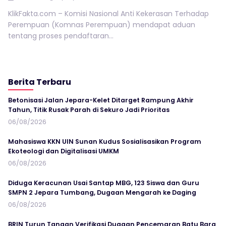
KlikFakta.com – Komisi Nasional Anti Kekerasan Terhadap
Perempuan (Komnas Perempuan) mendapat aduan
tentang proses pendaftaran...
Berita Terbaru
Betonisasi Jalan Jepara-Kelet Ditarget Rampung Akhir
Tahun, Titik Rusak Parah di Sekuro Jadi Prioritas
06/08/2026
Mahasiswa KKN UIN Sunan Kudus Sosialisasikan Program
Ekoteologi dan Digitalisasi UMKM
06/08/2026
Diduga Keracunan Usai Santap MBG, 123 Siswa dan Guru
SMPN 2 Jepara Tumbang, Dugaan Mengarah ke Daging
06/08/2026
BRIN Turun Tangan Verifikasi Dugaan Pencemaran Batu Bara