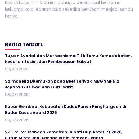
KlikFakta.com – Momen bahagia berkumpul bersama
keluarga kala lebaran bisa seketika berubah menjadi sendu
ketika...
Berita Terbaru
Tujuan Syariat dan Marhaenisme: Titik Temu Kemaslahatan,
Keadilan Sosial, dan Pembebasan Rakyat
09/08/2026
Salmonella Ditemukan pada Beef Teriyaki MBG SMPN 2
Jepara, 123 Siswa dan Guru Sakit
08/08/2026
Kabar Gembira! Kabupaten Kudus Panen Penghargaan di
Radar Kudus Award 2026
08/08/2026
27 Tim Perusahaan Ramaikan Bupati Cup Antar PT 2026,
Buruh Minta Jadi Agenda Rutin Pemkab Jepara