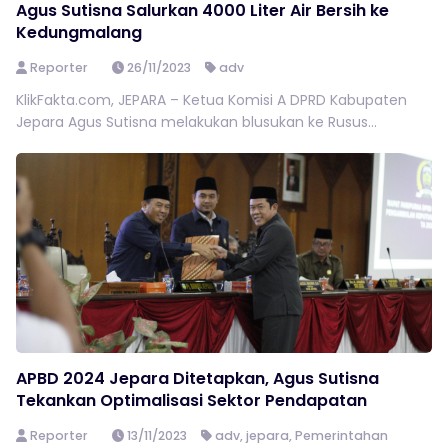
Agus Sutisna Salurkan 4000 Liter Air Bersih ke
Kedungmalang
Reporter
26/11/2023
adv
KlikFakta.com, JEPARA – Ketua Komisi A DPRD Kabupaten
Jepara Agus Sutisna melakukan blusukan ke Rusus...
APBD 2024 Jepara Ditetapkan, Agus Sutisna
Tekankan Optimalisasi Sektor Pendapatan
Reporter
13/11/2023
adv
,
jepara
,
Pemerintahan