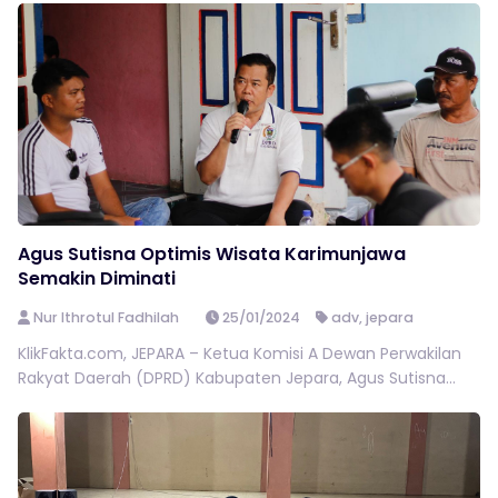
Agus Sutisna Optimis Wisata Karimunjawa
Semakin Diminati
Nur Ithrotul Fadhilah
25/01/2024
adv
,
jepara
KlikFakta.com, JEPARA – Ketua Komisi A Dewan Perwakilan
Rakyat Daerah (DPRD) Kabupaten Jepara, Agus Sutisna...