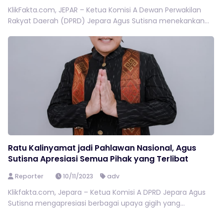
KlikFakta.com, JEPAR – Ketua Komisi A Dewan Perwakilan
Rakyat Daerah (DPRD) Jepara Agus Sutisna menekankan...
Ratu Kalinyamat jadi Pahlawan Nasional, Agus
Sutisna Apresiasi Semua Pihak yang Terlibat
Reporter
10/11/2023
adv
Klikfakta.com, Jepara – Ketua Komisi A DPRD Jepara Agus
Sutisna mengapresiasi berbagai upaya gigih yang...