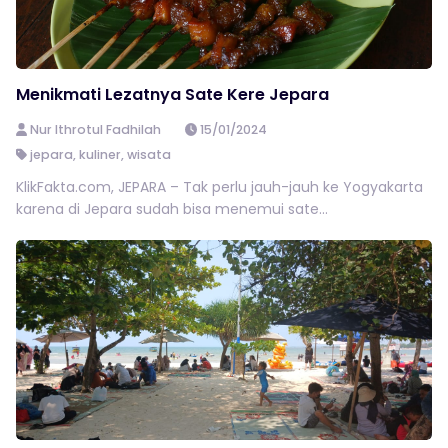
Menikmati Lezatnya Sate Kere Jepara
Nur Ithrotul Fadhilah
15/01/2024
jepara
,
kuliner
,
wisata
KlikFakta.com, JEPARA – Tak perlu jauh-jauh ke Yogyakarta
karena di Jepara sudah bisa menemui sate...