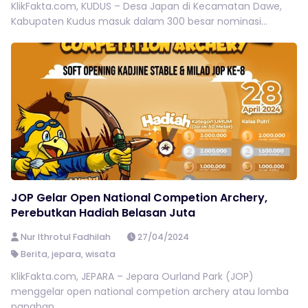
KlikFakta.com, KUDUS – Desa Japan di Kecamatan Dawe,
Kabupaten Kudus masuk dalam 300 besar nominasi...
JOP Gelar Open National Competion Archery,
Perebutkan Hadiah Belasan Juta
Nur Ithrotul Fadhilah
27/04/2024
Berita
,
jepara
,
wisata
KlikFakta.com, JEPARA – Jepara Ourland Park (JOP)
menggelar open national competion archery atau lomba
panahan...