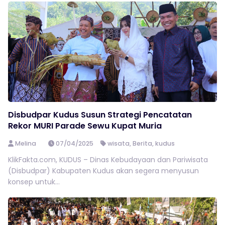
Disbudpar Kudus Susun Strategi Pencatatan
Rekor MURI Parade Sewu Kupat Muria
Melina
07/04/2025
wisata
,
Berita
,
kudus
KlikFakta.com, KUDUS – Dinas Kebudayaan dan Pariwisata
(Disbudpar) Kabupaten Kudus akan segera menyusun
konsep untuk...