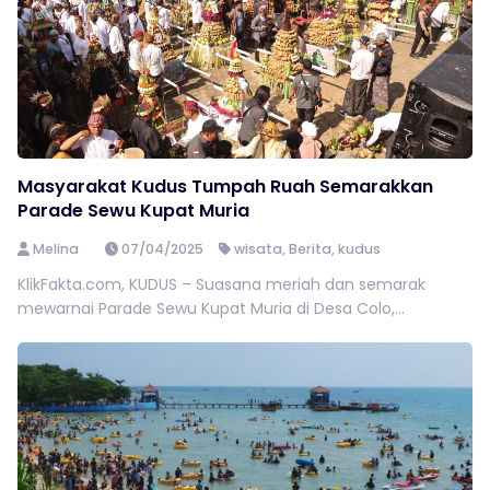
Masyarakat Kudus Tumpah Ruah Semarakkan
Parade Sewu Kupat Muria
Melina
07/04/2025
wisata
,
Berita
,
kudus
KlikFakta.com, KUDUS – Suasana meriah dan semarak
mewarnai Parade Sewu Kupat Muria di Desa Colo,...