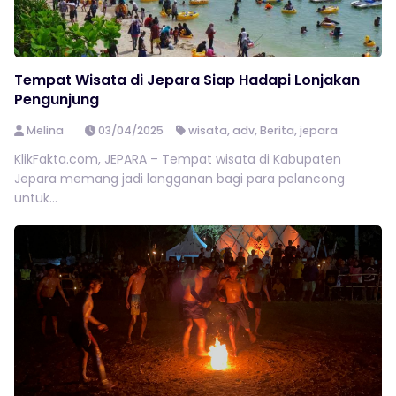
Tempat Wisata di Jepara Siap Hadapi Lonjakan
Pengunjung
Melina
03/04/2025
wisata
,
adv
,
Berita
,
jepara
KlikFakta.com, JEPARA – Tempat wisata di Kabupaten
Jepara memang jadi langganan bagi para pelancong
untuk...