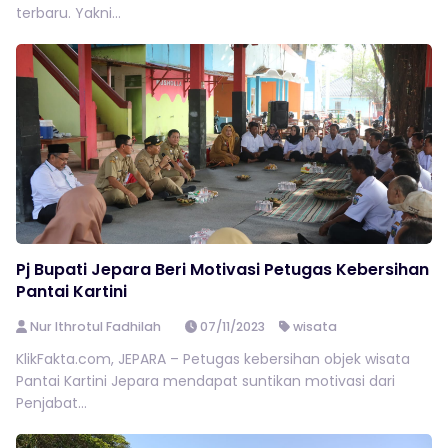
terbaru. Yakni...
Pj Bupati Jepara Beri Motivasi Petugas Kebersihan
Pantai Kartini
Nur Ithrotul Fadhilah
07/11/2023
wisata
KlikFakta.com, JEPARA – Petugas kebersihan objek wisata
Pantai Kartini Jepara mendapat suntikan motivasi dari
Penjabat...