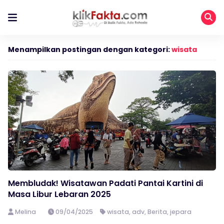
Menampilkan postingan dengan kategori:
wisata
Membludak! Wisatawan Padati Pantai Kartini di
Masa Libur Lebaran 2025
Melina
09/04/2025
wisata
,
adv
,
Berita
,
jepara