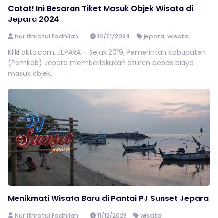
Catat! Ini Besaran Tiket Masuk Objek Wisata di
Jepara 2024
Nur Ithrotul Fadhilah
10/01/2024
jepara
,
wisata
KlikFakta.com, JEPARA – Sejak 2019, Pemerintah Kabupaten
(Pemkab) Jepara memberlakukan aturan bebas biaya
masuk objek...
Menikmati Wisata Baru di Pantai PJ Sunset Jepara
Nur Ithrotul Fadhilah
11/12/2023
wisata