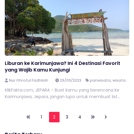
Liburan ke Karimunjawa? Ini 4 Destinasi Favorit
yang Wajib Kamu Kunjungi
Nur Ithrotul Fadhilah
29/09/2023
pariwisata
,
wisata
KlikFakta.com, JEPARA – Buat kamu yang berencana ke
Karimunjawa, Jepara, jangan lupa untuk membuat list...
1
2
3
4