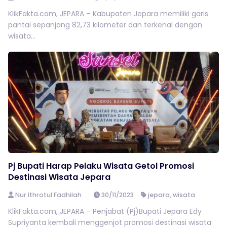
KlikFakta.com, JEPARA – Kabupaten Jepara memiliki garis
pantai sepanjang 82,73 kilometer dan terkenal dengan
wisata...
Pj Bupati Harap Pelaku Wisata Getol Promosi
Destinasi Wisata Jepara
Nur Ithrotul Fadhilah
30/11/2023
jepara
,
wisata
KlikFakta.com, JEPARA – Penjabat (Pj)Bupati Jepara Edy
Supriyanta kembali menggenjot promosi destinasi wisata