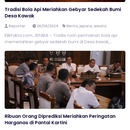
Tradisi Bola Api Meriahkan Gebyar Sedekah Bumi
Desa Kawak
Reporter
26/06/2024
Berita
,
jepara
,
wisata
KlikFakta.com, JEPARA – Tradisi rutin permainan bola api
memeriahkan gebyar sedekah bumi di Desa Kawak,...
Ribuan Orang Diprediksi Meriahkan Peringatan
Harganas di Pantai Kartini