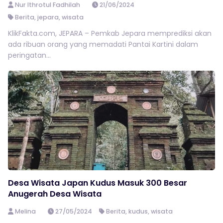
Nur Ithrotul Fadhilah
21/06/2024
Berita
,
jepara
,
wisata
KlikFakta.com, JEPARA – Pemkab Jepara memprediksi akan
ada ribuan orang yang memadati Pantai Kartini dalam
peringatan...
Desa Wisata Japan Kudus Masuk 300 Besar
Anugerah Desa Wisata
Melina
27/05/2024
Berita
,
kudus
,
wisata