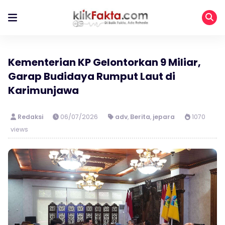
Kementerian KP Gelontorkan 9 Miliar,
Garap Budidaya Rumput Laut di
Karimunjawa
Redaksi
06/07/2026
adv
,
Berita
,
jepara
1070
views