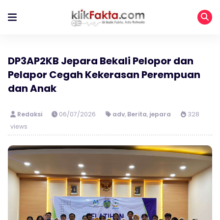
DP3AP2KB Jepara Bekali Pelopor dan
Pelapor Cegah Kekerasan Perempuan
dan Anak
Redaksi
06/07/2026
adv
,
Berita
,
jepara
328
views